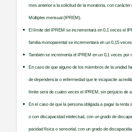
mes ante­rior a la soli­ci­tud de la mora­to­ria, con carác­ter
Múl­ti­ples men­sual (IPREM).
El lími­te del IPREM se incre­men­ta­rá en 0,1 veces el IP
fami­lia mono­pa­ren­tal se incre­men­ta­rá en un 0,15 veces
Tam­bién se incre­men­ta el IPREM en un 0,1 veces por c
En caso de que alguno de los miem­bros de la uni­dad fami­li
de depen­den­cia o enfer­me­dad que le inca­pa­ci­te acre­di­ta
lími­te será de cua­tro veces el IPREM, sin per­jui­cio de a
En el caso de que la per­so­na obli­ga­da a pagar la ren­ta ar
o con dis­ca­pa­ci­dad inte­lec­tual, con un gra­do de dis­ca­pa
pa­ci­dad físi­ca o sen­so­rial, con un gra­do de dis­ca­pa­ci