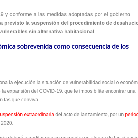
 y con­for­me a las medi­das adop­ta­das por el gobierno
a pre­vis­to la sus­pen­sión del pro­ce­di­mien­to de desahu­ci
l­ne­ra­bles sin alter­na­ti­va habitacional.
onómica sobrevenida como consecuencia de los
­na la eje­cu­ción la situa­ción de vul­ne­ra­bi­li­dad social o eco­nó­m
 la expan­sión del COVID-19, que le impo­si­bi­li­te encon­trar una
 con las que conviva.
s­pen­sión extra­or­di­na­ria
del acto de lan­za­mien­to, por un
perio­
e 2020.
­ria debe­rá acre­di­tar que se encuen­tra en algu­na de las situa­ci