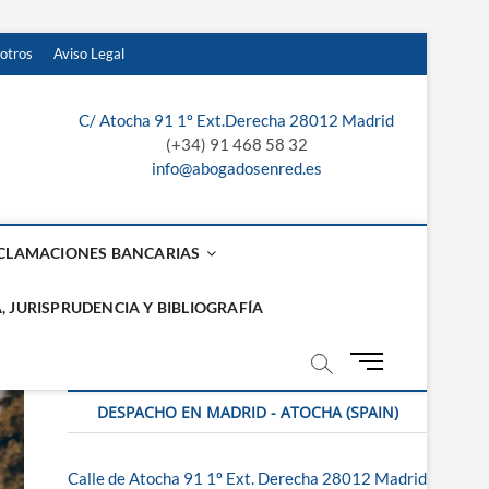
otros
Aviso Legal
C/ Atocha 91 1º Ext.Derecha 28012 Madrid
laga, Sevilla y
(+34) 91 468 58 32
info@abogadosenred.es
CLAMACIONES BANCARIAS
, JURISPRUDENCIA Y BIBLIOGRAFÍA
B
o
t
DESPACHO EN MADRID - ATOCHA (SPAIN)
ó
n
Calle de Atocha 91 1º Ext. Derecha 28012 Madrid
d