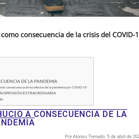
 como consecuencia de la crisis del COVID-
s
ECUENCIA DE LA PANDEMIA
da como con­se­cuen­cia de los efec­tos de la pan­de­mia por COVID-19.
A SUSPENSIÓN EXTRAORDINARIA
­do
UCIO A CONSECUENCIA DE LA
ANDEMIA
Por Alon­so Tre­na­do. 5 de abril de 20