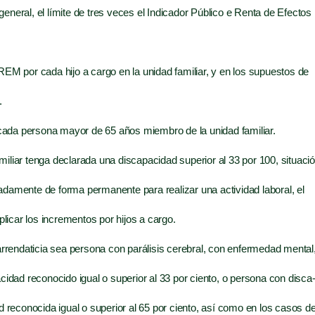
 gene­ral, el lími­te de tres veces el Indi­ca­dor Públi­co e Ren­ta de Efec­tos
REM por cada hijo a car­go en la uni­dad fami­liar, y en los supues­tos de
.
ada per­so­na mayor de 65 años miem­bro de la uni­dad familiar.
ar ten­ga decla­ra­da una dis­ca­pa­ci­dad supe­rior al 33 por 100, situa­ci
­da­men­te de for­ma per­ma­nen­te para rea­li­zar una acti­vi­dad labo­ral, el
pli­car los incre­men­tos por hijos a cargo.
ren­da­ti­cia sea per­so­na con pará­li­sis cere­bral, con enfer­me­dad men­tal
­ci­dad reco­no­ci­do igual o supe­rior al 33 por cien­to, o per­so­na con dis­ca
­dad reco­no­ci­da igual o supe­rior al 65 por cien­to, así como en los casos d