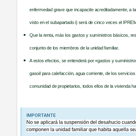
enfer­me­dad gra­ve que inca­pa­ci­te acre­di­ta­da­men­te, a la 
vis­to en el subapar­ta­do i) será de cin­co veces el IPRE
Que la ren­ta, más los gas­tos y sumi­nis­tros bási­cos, resu
con­jun­to de los miem­bros de la uni­dad familiar.
A estos efec­tos, se enten­de­rá por «gas­tos y sumi­nis­tros
gasoil para cale­fac­ción, agua corrien­te, de los ser­vi­cios d
comu­ni­dad de pro­pie­ta­rios, todos ellos de la vivien­da ha
IMPORTANTE
No se apli­ca­rá la sus­pen­sión del desahu­cio cuan­do 
com­po­nen la uni­dad fami­liar que habi­ta aque­lla sea