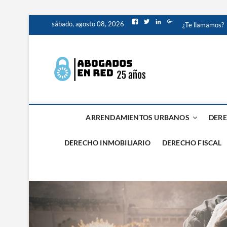
sábado, agosto 08, 2026
¿Te llamamos?
Abogados
ABOGADOS PROCESALIS
Valencia
ARRENDAMIENTOS URBANOS
DERE
DERECHO INMOBILIARIO
DERECHO FISCAL