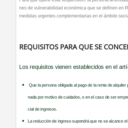
nes de vul­ne­ra­bi­li­dad eco­nó­mi­ca que se defi­nen en
medi­das urgen­tes com­ple­men­ta­rias en el ámbi­to soci
REQUISITOS PARA QUE SE CONCE
Los requi­si­tos vie­nen esta­ble­ci­dos en el art
Que la per­so­na obli­ga­da al pago de la ren­ta de alqui­l
na­da por moti­vo de cui­da­dos, o en el caso de ser empre­sa
cial de ingresos.
La reduc­ción de ingre­so supon­drá que no se alcan­ce el c