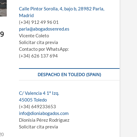
Calle Pintor Sorolla, 4, bajo b, 28982 Parla,
Madrid
(+34) 912 49 96 01
parla@abogadosenred.es
19
Vicente Coleto
Solicitar cita previa
Contacto por WhatsApp:
(+34) 626 137 694
DESPACHO EN TOLEDO (SPAIN)
C/ Valencia 4 1º Izq.
45005 Toledo
(+34) 649233653
info@dioniabogados.com
Dionisia Pérez Rodríguez
Solicitar cita previa
20