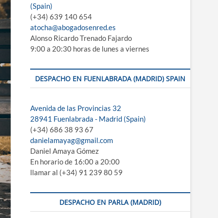
(Spain)
e
(+34) 639 140 654
m
atocha@abogadosenred.es
e
Alonso Ricardo Trenado Fajardo
n
9:00 a 20:30 horas de lunes a viernes
ú
DESPACHO EN FUENLABRADA (MADRID) SPAIN
Avenida de las Provincias 32
28941 Fuenlabrada - Madrid (Spain)
(+34) 686 38 93 67
danielamayag@gmail.com
Daniel Amaya Gómez
En horario de 16:00 a 20:00
llamar al (+34) 91 239 80 59
DESPACHO EN PARLA (MADRID)