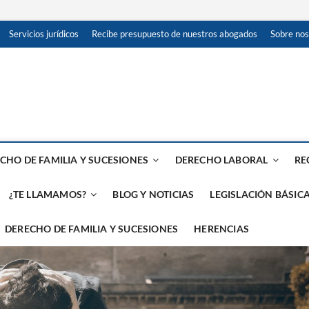
Servicios jurídicos
Recibe presupuesto de nuestros abogados
Sobre nos
 en Red: Madrid, Toledo, Ma
TAS
CHO DE FAMILIA Y SUCESIONES
DERECHO LABORAL
RE
¿TE LLAMAMOS?
BLOG Y NOTICIAS
LEGISLACIÓN BÁSICA
DERECHO DE FAMILIA Y SUCESIONES
HERENCIAS