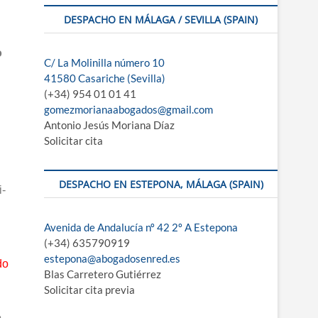
DESPACHO EN MÁLAGA / SEVILLA (SPAIN)
o
C/ La Molinilla número 10
41580 Casariche (Sevilla)
(+34) 954 01 01 41
gomezmorianaabogados@gmail.com
Antonio Jesús Moriana Díaz
Solicitar cita
DESPACHO EN ESTEPONA, MÁLAGA (SPAIN)
i­
Avenida de Andalucía nº 42 2º A Estepona
(+34) 635790919
estepona@abogadosenred.es
do
Blas Carretero Gutiérrez
Solicitar cita previa
o­