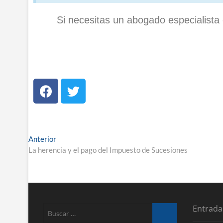
Si nece­si­tas un abo­ga­do espe­cia­li
Anterior
La herencia y el pago del Impuesto de Sucesiones
Entrada