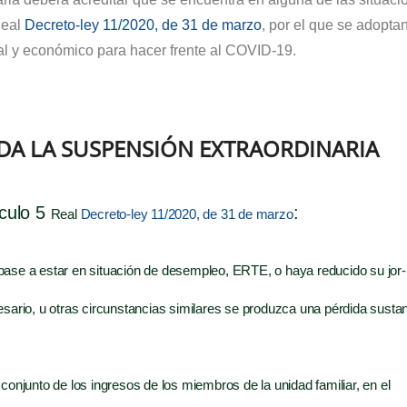
 Real
Decre­to-ley 11/​2020, de 31 de mar­zo
, por el que se adop­ta
al y eco­nó­mi­co para hacer fren­te al COVID-19.
DA LA SUSPENSIÓN EXTRAORDINARIA
ícu­lo 5
:
Real
Decre­to-ley 11/​2020, de 31 de mar­zo
er pase a estar en situa­ción de des­em­pleo, ERTE, o haya redu­ci­do su jor­
­rio, u otras cir­cuns­tan­cias simi­la­res se pro­duz­ca una pér­di­da sus­ta
on­jun­to de los ingre­sos de los miem­bros de la uni­dad fami­liar, en el