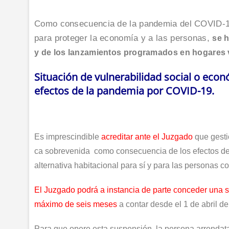
Como con­se­cuen­cia de la pan­de­mia del COVID-19
para pro­te­ger la eco­no­mía y a las per­so­nas,
se h
y de los lan­za­mien­tos pro­gra­ma­dos en hoga­res vu
Situación de vulnerabilidad social o ec
efectos de la pandemia por COVID-19.
Es impres­cin­di­ble
acre­di­tar ante el Juz­ga­do
que ges­tio
ca sobre­ve­ni­da como con­se­cuen­cia de los efec­tos de
alter­na­ti­va habi­ta­cio­nal para sí y para las per­so­nas
El Juz­ga­do podrá a ins­tan­cia de par­te con­ce­der una su
máxi­mo de seis meses
a con­tar des­de el 1 de abril d
Para que ope­re esta sus­pen­sión, la per­so­na arren­da­ta