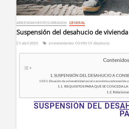
ARRENDAMIENTOS URBANOS
GENERAL
Suspensión del desahucio de vivienda
5 abril 2020
arrendamientos
COVID-19
desahucio
Con­te­ni­do
SUSPENSIÓN DEL DESAHUCIO A CONS
Situa­ción de vul­ne­ra­bi­li­dad social o eco­nó­mi­ca sobre­ve­ni­
REQUISITOS PARA QUE SE CONCEDA L
Rela­cio­na
SUSPENSIÓN DEL DESAH
P