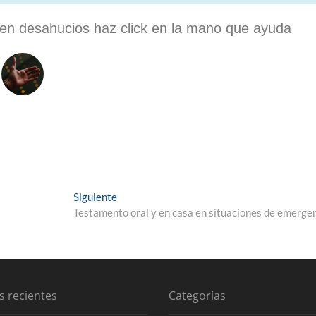
s­ta en desahu­cios haz click en la mano que ayuda
Siguiente
Testamento oral y en casa en situaciones de emerge
s recientes
Categorías