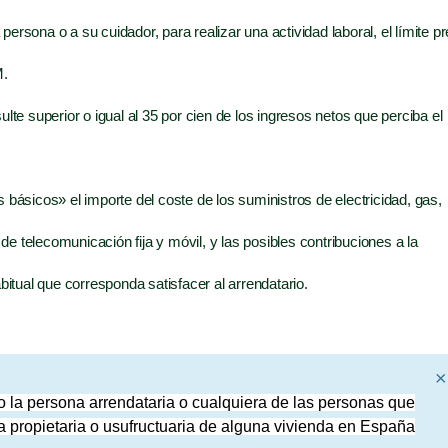
per­so­na o a su cui­da­dor, para rea­li­zar una acti­vi­dad labo­ral, el lími­te pr
M.
l­te supe­rior o igual al 35 por cien de los ingre­sos netos que per­ci­ba el
 bási­cos» el impor­te del cos­te de los sumi­nis­tros de elec­tri­ci­dad, gas,
e tele­co­mu­ni­ca­ción fija y móvil, y las posi­bles con­tri­bu­cio­nes a la
bi­tual que corres­pon­da satis­fa­cer al arrendatario.
×
la per­so­na arren­da­ta­ria o cual­quie­ra de las per­so­nas que
 pro­pie­ta­ria o usu­fruc­tua­ria de algu­na vivien­da en España