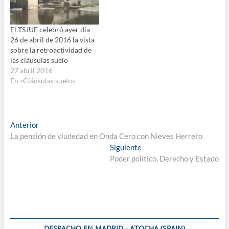
El TSJUE celebró ayer día
26 de abril de 2016 la vista
sobre la retroactividad de
las cláusulas suelo
27 abril 2016
En «Cláusulas suelo»
Navegación
Entrada
Anterior
anterior:
La pensión de viudedad en Onda Cero con Nieves Herrero
de
Entrada
Siguiente
entradas
siguiente:
Poder político, Derecho y Estado
DESPACHO EN MADRID - ATOCHA (SPAIN)