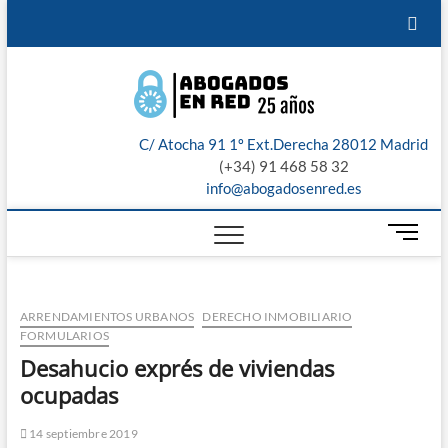
Saltar
¿Te
Servicios
Recibe
Sobre
Aviso
al
contenido
llamamos?
jurídicos
presupuesto
nosotros
Legal
Abogad
ABOGADOS
de
PROCESALISTAS
en Red:
nuestros
C/ Atocha 91 1º Ext.Derecha 28012 Madrid
Madrid,
abogados
(+34) 91 468 58 32
info@abogadosenred.es
Toledo,
B
Malaga,
o
t
Sevilla 
ó
ARRENDAMIENTOS URBANOS
DERECHO INMOBILIARIO
n
Valenci
FORMULARIOS
d
Desahucio exprés de viviendas
e
m
ocupadas
e
n
14 septiembre 2019