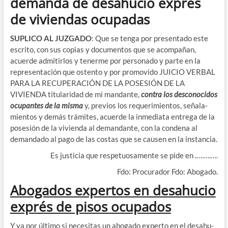
demanda de desahucio exprés
de viviendas ocupadas
SUPLICO AL JUZGADO
: Que se ten­ga por pre­sen­ta­do este
escri­to, con sus copias y docu­men­tos que se acom­pa­ñan,
acuer­de admi­tir­los y tener­me por per­so­na­do y par­te en la
repre­sen­ta­ción que osten­to y por pro­mo­vi­do JUICIO VERBAL
PARA LA RECUPERACIÓN DE LA POSESIÓN DE LA
VIVIENDA titu­la­ri­dad de mi man­dan­te,
con­tra los des­co­no­ci­dos
ocu­pan­tes de la mis­ma
y, pre­vios los reque­ri­mien­tos, seña­la­
mien­tos y demás trá­mi­tes, acuer­de la inme­dia­ta entre­ga de la
pose­sión de la vivien­da al deman­dan­te, con la con­de­na al
deman­da­do al pago de las cos­tas que se cau­sen en la instancia.
Es jus­ti­cia que res­pe­tuo­sa­men­te se pide en .….….….
Fdo: Pro­cu­ra­dor Fdo: Abogado.
Abogados expertos en desahucio
exprés de pisos ocupados
Y ya por últi­mo si nece­si­tas un abo­ga­do exper­to en el desahu­