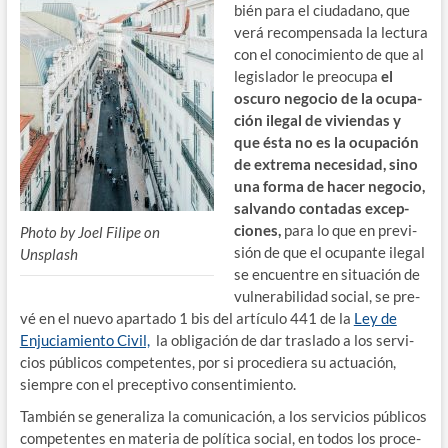
bién para el ciu­da­dano, que
verá recom­pen­sa­da la lec­tu­ra
con el cono­ci­mien­to de que al
legis­la­dor le preo­cu­pa
el
oscu­ro nego­cio de la ocu­pa­
ción ile­gal de vivien­das y
que ésta no es la ocu­pa­ción
de extre­ma nece­si­dad, sino
una for­ma de hacer nego­cio,
sal­van­do con­ta­das excep­
cio­nes,
para lo que en pre­vi­
Pho­to by Joel Fili­pe on
sión de que el ocu­pan­te ile­gal
Unsplash
se encuen­tre en situa­ción de
vul­ne­ra­bi­li­dad social, se pre­
vé en el nue­vo apar­ta­do 1 bis del artícu­lo 441 de la
Ley de
Enju­cia­mien­to Civil,
la obli­ga­ción de dar tras­la­do a los ser­vi­
cios públi­cos com­pe­ten­tes, por si pro­ce­die­ra su actua­ción,
siem­pre con el pre­cep­ti­vo consentimiento.
Tam­bién se gene­ra­li­za la comu­ni­ca­ción, a los ser­vi­cios públi­cos
com­pe­ten­tes en mate­ria de polí­ti­ca social, en todos los pro­ce­