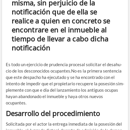
misma, sin perjuicio de la
notificación que de ella se
realice a quien en concreto se
encontrare en el inmueble al
tiempo de llevar a cabo dicha
notificación
Es todo un ejer­ci­cio de pru­den­cia pro­ce­sal soli­ci­tar el desahu­
cio de los des­co­no­ci­dos ocu​pan​tes​.No es la pri­me­ra sen­ten­cia
que este des­pa­cho ha eje­cu­ta­do y se ha encon­tra­do con el
inten­to de impe­dir que el pro­pie­ta­rio recu­pe­re la pose­sión sim­
ple­men­te con que e día del lan­za­mien­to los anti­guos ocu­pas
hayan aban­do­na­do el inmue­ble y haya otros nue­vos
ocupantes.
Desarrollo del procedimiento
Soli­ci­ta­da por el actor la entre­ga inme­dia­ta de la pose­sión del