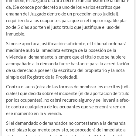
inmue­ble, el Juz­ga­do dic­ta­rá decre­to de admi­sión de la deman­
da, (Se cono­ce por decre­to a uno de los varios escri­tos que
ema­nan del Juz­ga­do den­tro de un pro­ce­di­mien­to judi­cial),
requi­rien­do a los ocu­pan­tes para que en el impro­rro­ga­ble pla­
zo de 5 días apor­ten el jus­to títu­lo que jus­ti­fi­que el uso del
inmueble.
Si no se apor­ta­ra jus­ti­fi­ca­ción sufi­cien­te, el tri­bu­nal orde­na­rá
median­te auto la inme­dia­ta entre­ga de la pose­sión de la
vivien­da al deman­dan­te, siem­pre que el títu­lo que se hubie­re
acom­pa­ña­do a la deman­da fue­re bas­tan­te para la acre­di­ta­ción
de su dere­cho a poseer (la escri­tu­ra del pro­pie­ta­rio y la nota
sim­ple del Regis­tro de la Propiedad).
Con­tra el auto (otra de las for­mas de nom­brar los escri­tos judi­
cia­les) que deci­da sobre el inci­den­te (el de apor­ta­ción de títu­lo
por los ocu­pan­tes), no cabrá recur­so alguno y se lle­va­rá a efec­
to con­tra cual­quie­ra de los ocu­pan­tes que se encon­tra­ren en
ese momen­to en la vivienda.
Si el deman­da­do o deman­da­dos no con­tes­ta­ran a la deman­da
en el pla­zo legal­men­te pre­vis­to, se pro­ce­de­rá de inme­dia­to a