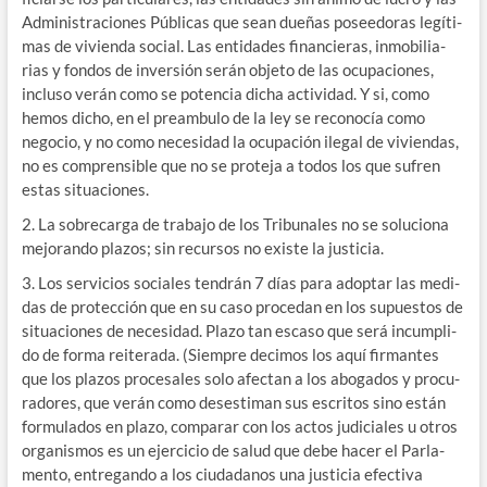
Admi­nis­tra­cio­nes Públi­cas que sean due­ñas posee­do­ras legí­ti­
mas de vivien­da social. Las enti­da­des finan­cie­ras, inmo­bi­lia­
rias y fon­dos de inver­sión serán obje­to de las ocu­pa­cio­nes,
inclu­so verán como se poten­cia dicha acti­vi­dad. Y si, como
hemos dicho, en el pre­am­bu­lo de la ley se reco­no­cía como
nego­cio, y no como nece­si­dad la ocu­pa­ción ile­gal de vivien­das,
no es com­pren­si­ble que no se pro­te­ja a todos los que sufren
estas situaciones.
2. La sobre­car­ga de tra­ba­jo de los Tri­bu­na­les no se solu­cio­na
mejo­ran­do pla­zos; sin recur­sos no exis­te la justicia.
3. Los ser­vi­cios socia­les ten­drán 7 días para adop­tar las medi­
das de pro­tec­ción que en su caso pro­ce­dan en los supues­tos de
situa­cio­nes de nece­si­dad. Pla­zo tan esca­so que será incum­pli­
do de for­ma reite­ra­da. (Siem­pre deci­mos los aquí fir­man­tes
que los pla­zos pro­ce­sa­les solo afec­tan a los abo­ga­dos y pro­cu­
ra­do­res, que verán como des­es­ti­man sus escri­tos sino están
for­mu­la­dos en pla­zo, com­pa­rar con los actos judi­cia­les u otros
orga­nis­mos es un ejer­ci­cio de salud que debe hacer el Par­la­
men­to, entre­gan­do a los ciu­da­da­nos una jus­ti­cia efec­ti­va