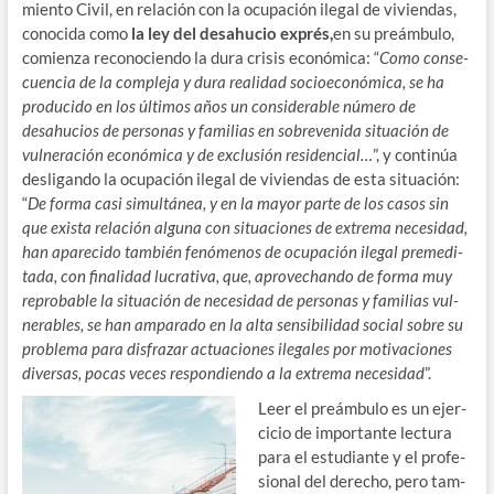
mien­to Civil, en rela­ción con la ocu­pa­ción ile­gal de vivien­das,
cono­ci­da como
la ley del desahu­cio exprés,
en su preám­bu­lo,
comien­za reco­no­cien­do la dura cri­sis eco­nó­mi­ca: “
Como con­se­
cuen­cia de la com­ple­ja y dura reali­dad socio­eco­nó­mi­ca, se ha
pro­du­ci­do en los últi­mos años un con­si­de­ra­ble núme­ro de
desahu­cios de per­so­nas y fami­lias en sobre­ve­ni­da situa­ción de
vul­ne­ra­ción eco­nó­mi­ca y de exclu­sión resi­den­cial…
”, y con­ti­núa
des­li­gan­do la ocu­pa­ción ile­gal de vivien­das de esta situa­ción:
“
De for­ma casi simul­tá­nea, y en la mayor par­te de los casos sin
que exis­ta rela­ción algu­na con situa­cio­nes de extre­ma nece­si­dad,
han apa­re­ci­do tam­bién fenó­me­nos de ocu­pa­ción ile­gal pre­me­di­
ta­da, con fina­li­dad lucra­ti­va, que, apro­ve­chan­do de for­ma muy
repro­ba­ble la situa­ción de nece­si­dad de per­so­nas y fami­lias vul­
ne­ra­bles, se han ampa­ra­do en la alta sen­si­bi­li­dad social sobre su
pro­ble­ma para dis­fra­zar actua­cio­nes ile­ga­les por moti­va­cio­nes
diver­sas, pocas veces res­pon­dien­do a la extre­ma nece­si­dad
”.
Leer el preám­bu­lo es un ejer­
ci­cio de impor­tan­te lec­tu­ra
para el estu­dian­te y el pro­fe­
sio­nal del dere­cho, pero tam­