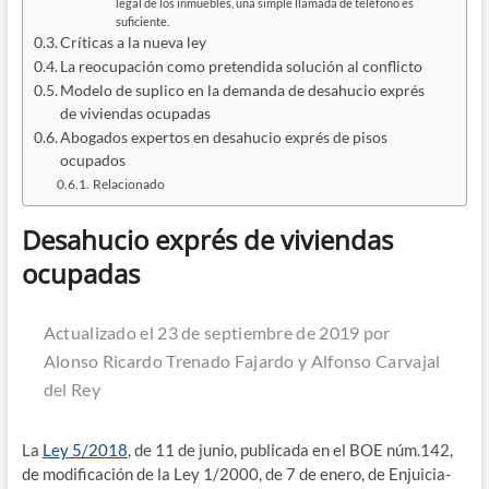
legal de los inmue­bles, una sim­ple lla­ma­da de telé­fono es
suficiente.
Crí­ti­cas a la nue­va ley
La reocu­pa­ción como pre­ten­di­da solu­ción al conflicto
Mode­lo de supli­co en la deman­da de desahu­cio exprés
de vivien­das ocupadas
Abo­ga­dos exper­tos en desahu­cio exprés de pisos
ocupados
Rela­cio­na­do
Desahucio exprés de viviendas
ocupadas
Actua­li­za­do el 23 de sep­tiem­bre de 2019 por
Alon­so Ricar­do Tre­na­do Fajar­do y Alfon­so Car­va­jal
del Rey
La
Ley 5/​2018
, de 11 de junio, publi­ca­da en el BOE núm.142,
de modi­fi­ca­ción de la Ley 1/​2000, de 7 de enero, de Enjui­cia­