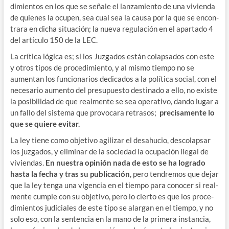
di­mien­tos en los que se seña­le el lan­za­mien­to de una vivien­da
de quie­nes la ocu­pen, sea cual sea la cau­sa por la que se encon­
tra­ra en dicha situa­ción; la nue­va regu­la­ción en el apar­ta­do 4
del artícu­lo 150 de la LEC.
La crí­ti­ca lógi­ca es; si los Juz­ga­dos están colap­sa­dos con este
y otros tipos de pro­ce­di­mien­to, y al mis­mo tiem­po no se
aumen­tan los fun­cio­na­rios dedi­ca­dos a la polí­ti­ca social, con el
nece­sa­rio aumen­to del pre­su­pues­to des­ti­na­do a ello, no exis­te
la posi­bi­li­dad de que real­men­te se sea ope­ra­ti­vo, dan­do lugar a
un fallo del sis­te­ma que pro­vo­ca­ra retra­sos;
pre­ci­sa­men­te lo
que se quie­re evitar.
La ley tie­ne como obje­ti­vo agi­li­zar el desahu­cio, des­co­lap­sar
los juz­ga­dos, y eli­mi­nar de la socie­dad la ocu­pa­ción ile­gal de
vivien­das.
En nues­tra opi­nión nada de esto se ha logra­do
has­ta la fecha y tras su publi­ca­ción
, pero ten­dre­mos que dejar
que la ley ten­ga una vigen­cia en el tiem­po para cono­cer si real­
men­te cum­ple con su obje­ti­vo, pero lo cier­to es que los pro­ce­
di­mien­tos judi­cia­les de este tipo se alar­gan en el tiem­po, y no
solo eso, con la sen­ten­cia en la mano de la pri­me­ra ins­tan­cia,