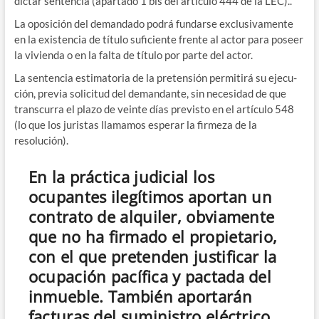
dic­tar sen­ten­cia (apar­ta­do 1 bis del articu­lo 444 de la LEC)..
La opo­si­ción del deman­da­do podrá fun­dar­se exclu­si­va­men­te
en la exis­ten­cia de títu­lo sufi­cien­te fren­te al actor para poseer
la vivien­da o en la fal­ta de títu­lo por par­te del actor.
La sen­ten­cia esti­ma­to­ria de la pre­ten­sión per­mi­ti­rá su eje­cu­
ción, pre­via soli­ci­tud del deman­dan­te, sin nece­si­dad de que
trans­cu­rra el pla­zo de vein­te días pre­vis­to en el artícu­lo 548
(lo que los juris­tas lla­ma­mos espe­rar la fir­me­za de la
resolución).
En la práctica judicial los
ocupantes ilegítimos aportan un
contrato de alquiler, obviamente
que no ha firmado el propietario,
con el que pretenden justificar la
ocupación pacífica y pactada del
inmueble. También aportarán
facturas del suministro eléctrico,