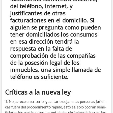
del teléfono, internet, y
justificantes de otras
facturaciones en el domicilio. Si
alguien se pregunta como pueden
tener domiciliados los consumos
en esa dirección tendrá la
respuesta en la falta de
comprobación de las compañías
de la posesión legal de los
inmuebles, una simple llamada de
teléfono es suficiente.
Críticas a la nueva ley
1. No pare­ce un cri­te­rio igua­li­ta­rio dejar a las per­so­nas jurí­di­
cas fue­ra del pro­ce­di­mien­to rápi­do, esto es, solo podrán bene­
fi­ciar­se los par­ti­cu­la­res, las enti­da­des sin áni­mo de lucro y las