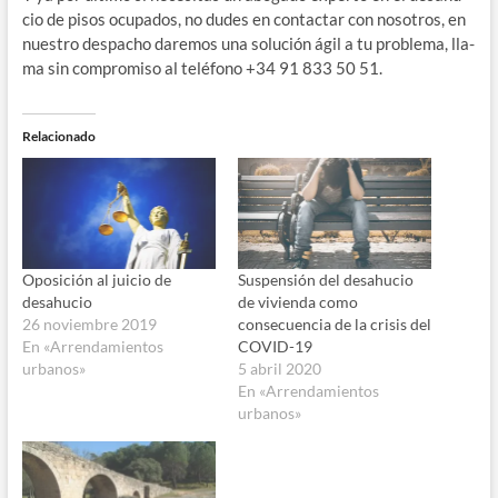
cio de pisos ocu­pa­dos, no dudes en con­tac­tar con noso­tros, en
nues­tro des­pa­cho dare­mos una solu­ción ágil a tu pro­ble­ma, lla­
ma sin com­pro­mi­so al telé­fono +34 91 833 50 51.
Relacionado
Oposición al juicio de
Suspensión del desahucio
desahucio
de vivienda como
26 noviembre 2019
consecuencia de la crisis del
En «Arrendamientos
COVID-19
urbanos»
5 abril 2020
En «Arrendamientos
urbanos»