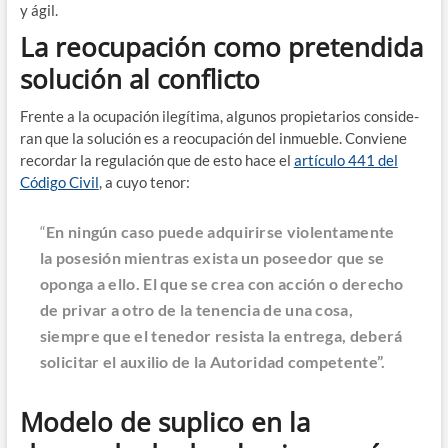
y ágil.
La reocupación como pretendida
solución al conflicto
Fren­te a la ocu­pa­ción ile­gí­ti­ma, algu­nos pro­pie­ta­rios con­si­de­
ran que la solu­ción es a reocu­pa­ción del inmue­ble. Con­vie­ne
recor­dar la regu­la­ción que de esto hace el
artícu­lo 441 del
Códi­go Civil
, a cuyo tenor:
“
En nin­gún caso pue­de adqui­rir­se vio­len­ta­men­te
la pose­sión mien­tras exis­ta un posee­dor que se
opon­ga a ello. El que se crea con acción o dere­cho
de pri­var a otro de la tenen­cia de una cosa,
siem­pre que el tene­dor resis­ta la entre­ga, debe­rá
soli­ci­tar el auxi­lio de la Auto­ri­dad competente”.
Modelo de suplico en la