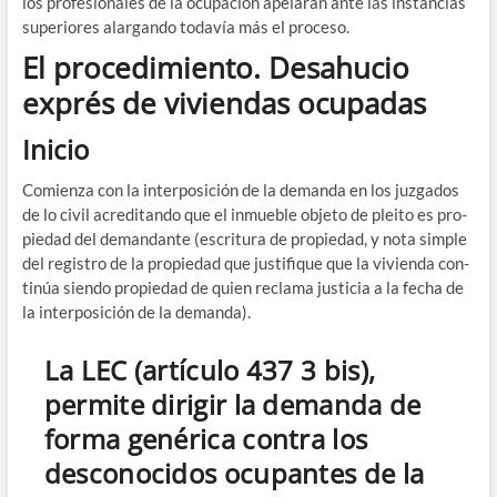
los pro­fe­sio­na­les de la ocu­pa­ción ape­la­rán ante las ins­tan­cias
supe­rio­res alar­gan­do toda­vía más el proceso.
El procedimiento. Desahucio
exprés de viviendas ocupadas
Inicio
Comien­za con la inter­po­si­ción de la deman­da en los juz­ga­dos
de lo civil acre­di­tan­do que el inmue­ble obje­to de plei­to es pro­
pie­dad del deman­dan­te (escri­tu­ra de pro­pie­dad, y nota sim­ple
del regis­tro de la pro­pie­dad que jus­ti­fi­que que la vivien­da con­
ti­núa sien­do pro­pie­dad de quien recla­ma jus­ti­cia a la fecha de
la inter­po­si­ción de la demanda).
La LEC (artículo 437 3 bis),
permite dirigir la demanda de
forma genérica contra los
desconocidos ocupantes de la