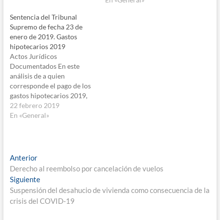
Sentencia del Tribunal
Supremo de fecha 23 de
enero de 2019. Gastos
hipotecarios 2019
Actos Jurídicos
Documentados En este
análisis de a quien
corresponde el pago de los
gastos hipotecarios 2019,
no podía faltar el impuesto.
22 febrero 2019
Los actos jurídicos
En «General»
documentados (el impuesto
que grava la constitución de
la hipoteca), el sujeto pasivo
del impuesto es el
Navegación
Entrada
Anterior
prestatario, -la entidad
anterior:
Derecho al reembolso por cancelación de vuelos
de
financiera-. Esta es la
Entrada
Siguiente
doctrina…
entradas
siguiente:
Suspensión del desahucio de vivienda como consecuencia de la
crisis del COVID-19