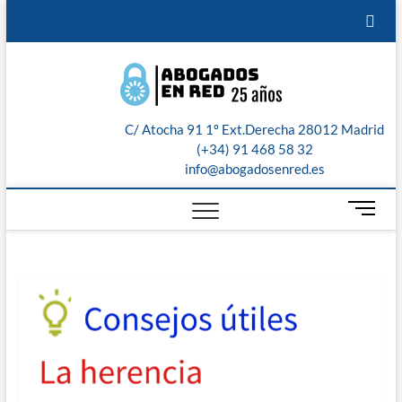
Saltar
¿Te
Servicios
Recibe
Sobre
Aviso
al
contenido
llamamos?
jurídicos
presupuesto
nosotros
Legal
Abogad
ABOGADOS
de
PROCESALISTAS
en Red:
nuestros
C/ Atocha 91 1º Ext.Derecha 28012 Madrid
Madrid,
abogados
(+34) 91 468 58 32
info@abogadosenred.es
Toledo,
B
Malaga,
o
t
Sevilla 
ó
n
Valenci
d
e
m
e
n