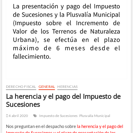
ú
DERECHO FISCAL
GENERAL
HERENCIAS
La herencia y el pago del Impuesto de
Sucesiones
4 abril 2020
Impuesto de Sucesiones
Plusvalía Municipal
Nos pre­gun­tan en el des­pa­cho sobre
la heren­cia y el pago del
Impues­to de Suce­sio­nes y el pla­zo de pre­sen­ta­ción de los