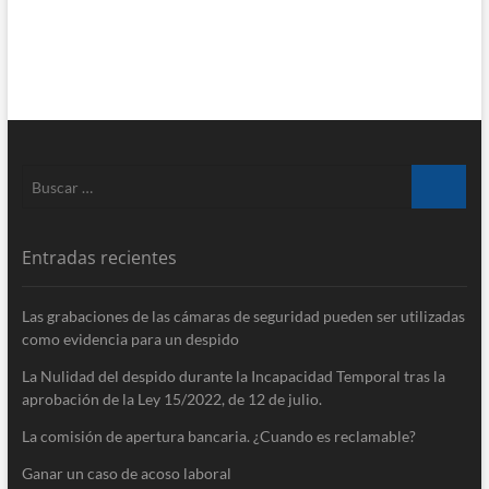
Buscar
…
Entradas recientes
Las grabaciones de las cámaras de seguridad pueden ser utilizadas
como evidencia para un despido
La Nulidad del despido durante la Incapacidad Temporal tras la
aprobación de la Ley 15/​2022, de 12 de julio.
La comisión de apertura bancaria. ¿Cuando es reclamable?
Ganar un caso de acoso laboral