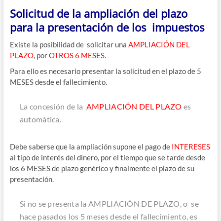
Solicitud de la ampliación del plazo
para la presentación de los impuestos
Exis­te la posi­bi­li­dad de soli­ci­tar una
AMPLIACIÓN DEL
PLAZO
, por
OTROS 6 MESES
.
Para ello es nece­sa­rio pre­sen­tar la soli­ci­tud en el pla­zo de 5
MESES des­de el fallecimiento.
La con­ce­sión de la
AMPLIACIÓN DEL PLAZO
es
automática.
Debe saber­se que la amplia­ción supo­ne el pago de
INTERESES
al tipo de inte­rés del dine­ro, por el tiem­po que se tar­de des­de
los 6 MESES de pla­zo gené­ri­co y final­men­te el pla­zo de su
presentación.
Si no se pre­sen­ta la AMPLIACIÓN DE PLAZO, o se
hace pasa­dos los 5 meses des­de el falle­ci­mien­to, es