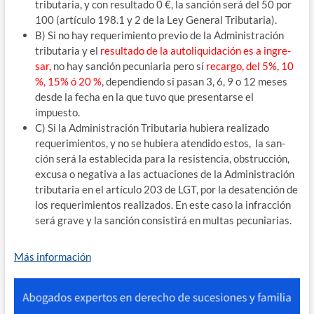
tri­bu­ta­ria, y con resul­ta­do 0 €, la san­ción será del 50 por
100 (artícu­lo 198.1 y 2 de la Ley Gene­ral Tributaria).
B) Si no hay reque­ri­mien­to pre­vio de la Admi­nis­tra­ción
tri­bu­ta­ria y el
resul­ta­do de la auto­li­qui­da­ción es a ingre­
sar,
no hay san­ción pecu­nia­ria pero sí
recar­go, del 5%, 10
%, 15% ó 20 %
, depen­dien­do si pasan 3, 6, 9 o 12 meses
des­de la fecha en la que tuvo que pre­sen­tar­se el
impuesto.
C) Si la Admi­nis­tra­ción Tri­bu­ta­ria hubie­ra rea­li­za­do
reque­ri­mien­tos, y no se hubie­ra aten­di­do estos, la san­
ción será la esta­ble­ci­da para la resis­ten­cia, obs­truc­ción,
excu­sa o nega­ti­va a las actua­cio­nes de la Admi­nis­tra­ción
tri­bu­ta­ria en el artícu­lo 203 de LGT, por la des­aten­ción de
los reque­ri­mien­tos rea­li­za­dos. En este caso la infrac­ción
será gra­ve y la san­ción con­sis­ti­rá en mul­tas pecuniarias.
Más infor­ma­ción