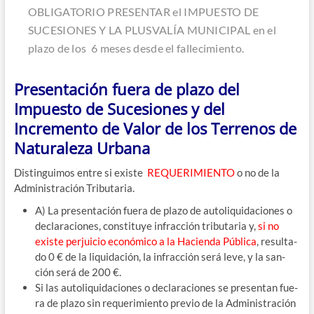
OBLIGATORIO PRESENTAR el IMPUESTO DE
SUCESIONES Y LA PLUSVALÍA MUNICIPAL en el
pla­zo de los 6 meses des­de el fallecimiento.
Presentación fuera de plazo del
Impuesto de Sucesiones y del
Incremento de Valor de los Terrenos de
Naturaleza Urbana
Dis­tin­gui­mos entre si exis­te
REQUERIMIENTO
o no de la
Admi­nis­tra­ción Tributaria.
A) La pre­sen­ta­ción fue­ra de pla­zo de auto­li­qui­da­cio­nes o
decla­ra­cio­nes, cons­ti­tu­ye infrac­ción tri­bu­ta­ria y,
si no
exis­te per­jui­cio eco­nó­mi­co a la Hacien­da Públi­ca
, resul­ta­
do 0 € de la liqui­da­ción, la infrac­ción será leve, y la san­
ción será de 200 €.
Si las auto­li­qui­da­cio­nes o decla­ra­cio­nes se pre­sen­tan fue­
ra de pla­zo sin reque­ri­mien­to pre­vio de la Admi­nis­tra­ción