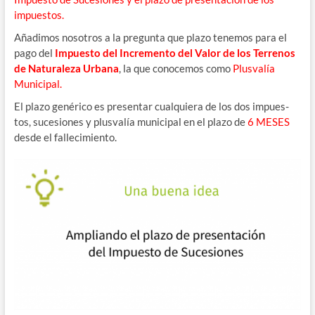
impuestos.
Aña­di­mos noso­tros a la pre­gun­ta que pla­zo tene­mos para el
pago del
Impues­to del Incre­men­to del Valor de los Terre­nos
de Natu­ra­le­za Urba­na
, la que cono­ce­mos como
Plus­va­lía
Municipal.
El pla­zo gené­ri­co es pre­sen­tar cual­quie­ra de los dos impues­
tos, suce­sio­nes y plus­va­lía muni­ci­pal en el pla­zo de
6 MESES
des­de el fallecimiento.