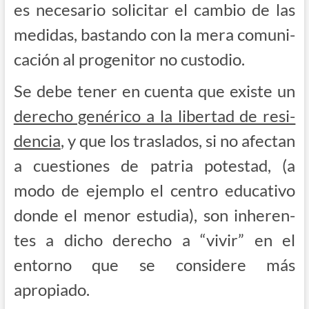
es nece­sa­rio soli­ci­tar el cam­bio de las
medi­das, bas­tan­do con la mera comu­ni­
ca­ción al pro­ge­ni­tor no custodio.
Se debe tener en cuen­ta que exis­te un
dere­cho gené­ri­co a la liber­tad de resi­
den­cia
, y que los tras­la­dos, si no afec­tan
a cues­tio­nes de patria potes­tad, (a
modo de ejem­plo el cen­tro edu­ca­ti­vo
don­de el menor estu­dia), son inhe­ren­
tes a dicho dere­cho a “vivir” en el
entorno que se con­si­de­re más
apropiado.