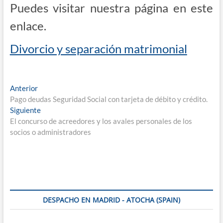
Pue­des visi­tar nues­tra pági­na en este
enlace.
Divor­cio y sepa­ra­ción matrimonial
Navegación
Entrada
Anterior
anterior:
Pago deudas Seguridad Social con tarjeta de débito y crédito.
de
Entrada
Siguiente
entradas
siguiente:
El concurso de acreedores y los avales personales de los
socios o administradores
DESPACHO EN MADRID - ATOCHA (SPAIN)