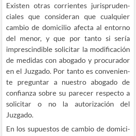
Exis­ten otras corrien­tes juris­pru­den­
cia­les que con­si­de­ran que cual­quier
cam­bio de domi­ci­lio afec­ta al entorno
del menor, y que por tan­to si sería
impres­cin­di­ble soli­ci­tar la modi­fi­ca­ción
de medi­das con abo­ga­do y pro­cu­ra­dor
en el Juz­ga­do. Por tan­to es con­ve­nien­
te pre­gun­tar a nues­tro abo­ga­do de
con­fian­za sobre su pare­cer res­pec­to a
soli­ci­tar o no la auto­ri­za­ción del
Juzgado.
En los supues­tos de cam­bio de domi­ci­