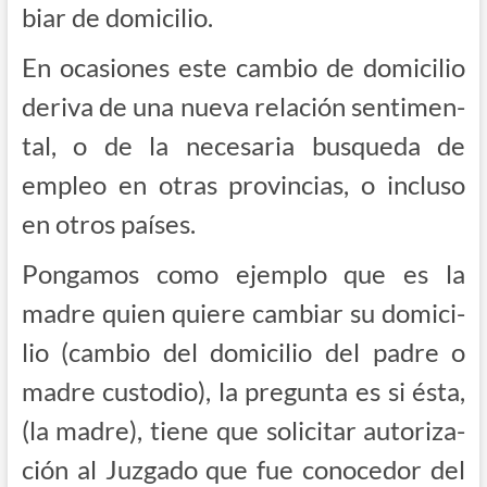
biar de domicilio.
En oca­sio­nes este cam­bio de domi­ci­lio
deri­va de una nue­va rela­ción sen­ti­men­
tal, o de la nece­sa­ria bus­que­da de
empleo en otras pro­vin­cias, o inclu­so
en otros países.
Pon­ga­mos como ejem­plo que es la
madre quien quie­re cam­biar su domi­ci­
lio (cam­bio del domi­ci­lio del padre o
madre cus­to­dio), la pre­gun­ta es si ésta,
(la madre), tie­ne que soli­ci­tar auto­ri­za­
ción al Juz­ga­do que fue cono­ce­dor del