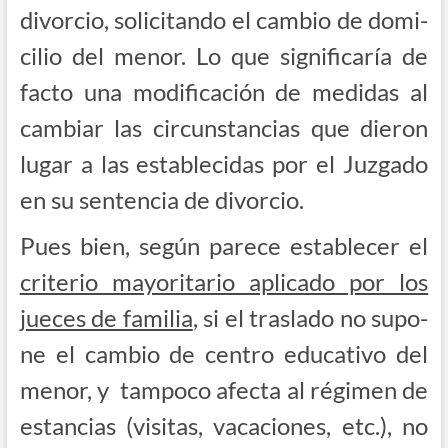
divor­cio, soli­ci­tan­do el cam­bio de domi­
ci­lio del menor. Lo que sig­ni­fi­ca­ría de
fac­to una modi­fi­ca­ción de medi­das al
cam­biar las cir­cuns­tan­cias que die­ron
lugar a las esta­ble­ci­das por el Juz­ga­do
en su sen­ten­cia de divorcio.
Pues bien, según pare­ce esta­ble­cer el
cri­te­rio mayo­ri­ta­rio apli­ca­do por los
jue­ces de fami­lia
, si el tras­la­do no supo­
ne el cam­bio de cen­tro edu­ca­ti­vo del
menor, y tam­po­co afec­ta al régi­men de
estan­cias (visi­tas, vaca­cio­nes, etc.), no