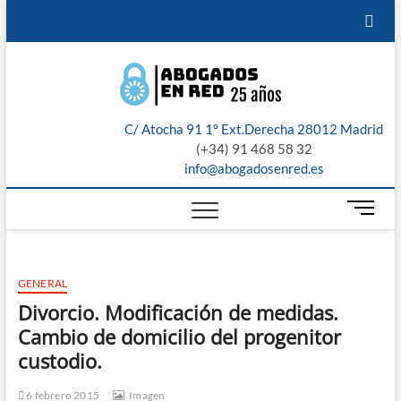
Saltar
¿Te
Servicios
Recibe
Sobre
Aviso
al
contenido
llamamos?
jurídicos
presupuesto
nosotros
Legal
Abogad
ABOGADOS
de
PROCESALISTAS
en Red:
nuestros
C/ Atocha 91 1º Ext.Derecha 28012 Madrid
Madrid,
abogados
(+34) 91 468 58 32
info@abogadosenred.es
Toledo,
B
Malaga,
o
t
Sevilla 
ó
GENERAL
n
Valenci
d
Divorcio. Modificación de medidas.
e
Cambio de domicilio del progenitor
m
custodio.
e
n
6 febrero 2015
Imagen