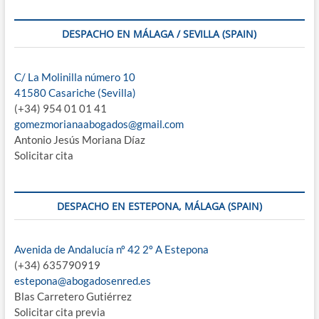
DESPACHO EN MÁLAGA / SEVILLA (SPAIN)
C/ La Molinilla número 10
41580 Casariche (Sevilla)
(+34) 954 01 01 41
gomezmorianaabogados@gmail.com
Antonio Jesús Moriana Díaz
Solicitar cita
DESPACHO EN ESTEPONA, MÁLAGA (SPAIN)
Avenida de Andalucía nº 42 2º A Estepona
(+34) 635790919
estepona@abogadosenred.es
Blas Carretero Gutiérrez
Solicitar cita previa