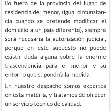
lio fue­ra de la pro­vin­cia del lugar de
resi­den­cia del menor, (igual cir­cuns­tan­
cia cuan­do se pre­ten­de modi­fi­car el
domi­ci­lio a un país dife­ren­te), siem­pre
será nece­sa­ria la auto­ri­za­ción judi­cial,
por­que en este supues­to no pue­de
exis­tir duda algu­na sobre la enor­me
tras­cen­den­cia para el menor y su
entorno que supon­dría la medida.
En nues­tro des­pa­cho somos exper­tos
en esta mate­ria, y tra­ta­mos de ofre­cer
un ser­vi­cio téc­ni­co de calidad.