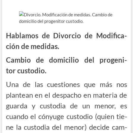
ú
Habla­mos de Divor­cio de Modi­fi­ca­
ción de medidas.
Cam­bio de domi­ci­lio del pro­ge­ni­
tor custodio.
Una de las cues­tio­nes que más nos
plan­tean en el des­pa­cho en mate­ria de
guar­da y cus­to­dia de un menor, es
cuan­do el cón­yu­ge cus­to­dio (quien tie­
ne la cus­to­dia del menor) deci­de cam­