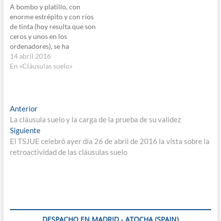
A bombo y platillo, con
enorme estrépito y con ríos
de tinta (hoy resulta que son
ceros y unos en los
ordenadores), se ha
destacado como
14 abril 2016
determinante, la Sentencia
En «Cláusulas suelo»
del Juzgado de lo Mercantil
número 11 de Madrid de 7
de abril de 2016, que
declara la nulidad de las…
Navegación
Entrada
Anterior
anterior:
La cláusula suelo y la carga de la prueba de su validez
de
Entrada
Siguiente
entradas
siguiente:
El TSJUE celebró ayer día 26 de abril de 2016 la vista sobre la
retroactividad de las cláusulas suelo
DESPACHO EN MADRID - ATOCHA (SPAIN)