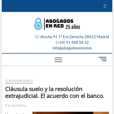
Saltar
¿Te
Servicios
Recibe
Sobre
Aviso
al
contenido
llamamos?
jurídicos
presupuesto
nosotros
Legal
Abogad
ABOGADOS
de
PROCESALISTAS
en Red:
nuestros
C/ Atocha 91 1º Ext.Derecha 28012 Madrid
Madrid,
abogados
(+34) 91 468 58 32
info@abogadosenred.es
Toledo,
B
Malaga,
o
t
Sevilla 
ó
CLÁUSULAS SUELO
n
Valenci
d
Cláusula suelo y la resolución
e
extrajudicial. El acuerdo con el banco.
m
e
21 abril 2016
n