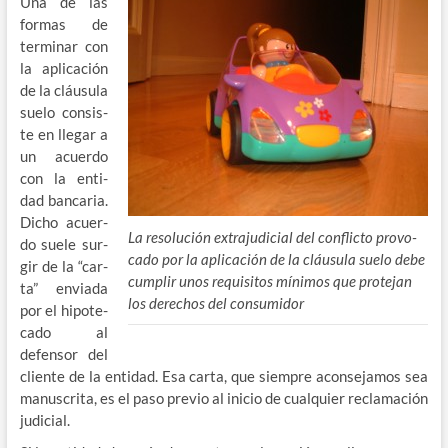
Una de las
ú
for­mas de
ter­mi­nar con
la apli­ca­ción
de la cláu­su­la
sue­lo con­sis­
te en lle­gar a
un acuer­do
con la enti­
dad ban­ca­ria.
Dicho acuer­
La reso­lu­ción extra­ju­di­cial del con­flic­to pro­vo­
do sue­le sur­
ca­do por la apli­ca­ción de la cláu­su­la sue­lo debe
gir de la “car­
cum­plir unos requi­si­tos míni­mos que pro­te­jan
ta” envia­da
los dere­chos del consumidor
por el hipo­te­
ca­do al
defen­sor del
clien­te de la enti­dad. Esa car­ta, que siem­pre acon­se­ja­mos sea
manus­cri­ta, es el paso pre­vio al ini­cio de cual­quier recla­ma­ción
judicial.