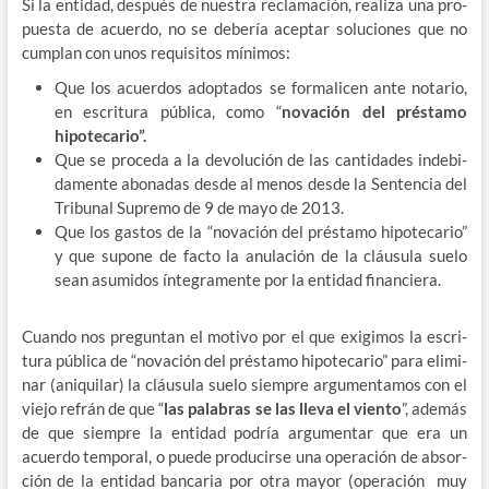
Si la enti­dad, des­pués de nues­tra recla­ma­ción, rea­li­za una pro­
pues­ta de acuer­do, no se debe­ría acep­tar solu­cio­nes que no
cum­plan con unos requi­si­tos mínimos:
Que los acuer­dos adop­ta­dos se for­ma­li­cen ante nota­rio,
en escri­tu­ra públi­ca, como “
nova­ción del prés­ta­mo
hipotecario”.
Que se pro­ce­da a la devo­lu­ción de las can­ti­da­des inde­bi­
da­men­te abo­na­das des­de al menos des­de la Sen­ten­cia del
Tri­bu­nal Supre­mo de 9 de mayo de 2013.
Que los gas­tos de la “nova­ción del prés­ta­mo hipo­te­ca­rio”
y que supo­ne de fac­to la anu­la­ción de la cláu­su­la sue­lo
sean asu­mi­dos ínte­gra­men­te por la enti­dad financiera.
Cuan­do nos pre­gun­tan el moti­vo por el que exi­gi­mos la escri­
tu­ra públi­ca de “nova­ción del prés­ta­mo hipo­te­ca­rio” para eli­mi­
nar (ani­qui­lar) la cláu­su­la sue­lo siem­pre argu­men­ta­mos con el
vie­jo refrán de que “
las pala­bras se las lle­va el vien­to
”, ade­más
de que siem­pre la enti­dad podría argu­men­tar que era un
acuer­do tem­po­ral, o pue­de pro­du­cir­se una ope­ra­ción de absor­
ción de la enti­dad ban­ca­ria por otra mayor (ope­ra­ción muy