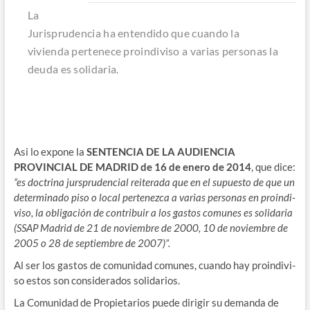
La
Juris­pru­den­cia ha enten­di­do que cuan­do la
vivien­da per­te­ne­ce proin­di­vi­so a varias per­so­nas la
deu­da es solidaria.
Asi lo expo­ne la
SENTENCIA DE LA AUDIENCIA
PROVINCIAL DE MADRID de 16 de enero de 2014
, que dice:
“es doc­tri­na jurs­pru­den­cial reite­ra­da que en el supues­to de que un
deter­mi­na­do piso o local per­te­nez­ca a varias per­so­nas en proin­di­
vi­so, la obli­ga­ción de con­tri­buir a los gas­tos comu­nes es soli­da­ria
(SSAP Madrid de 21 de noviem­bre de 2000, 10 de noviem­bre de
2005 o 28 de sep­tiem­bre de 2007)”.
Al ser los gas­tos de comu­ni­dad comu­nes, cuan­do hay proin­di­vi­
so estos son con­si­de­ra­dos solidarios.
La Comu­ni­dad de Pro­pie­ta­rios pue­de diri­gir su deman­da de