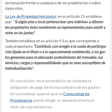
recla­ma­ción fren­te a cual­quie­ra de los pro­pie­ta­rios o sobre
todos ellos.
La Ley de Pro­pie­dad Hori­zon­ta
l, en su artícu­lo 15 esta­ble­ce
que: ”
Si algún piso o local per­te­ne­cie­se «pro indi­vi­so» a dife­ren­
tes pro­pie­ta­rios éstos nom­bra­rán un repre­sen­tan­tes para asis­tir y
votar en las juntas”.
Tam­bién esta­ble­ce en su artícu­lo 9.1.e) que corres­pon­de a
cada pro­pie­ta­rio:
“Con­tri­buir, con arre­glo a la cuo­ta de par­ti­ci­pa­
ción fija­da en el títu­lo o a lo espe­cial­men­te esta­ble­ci­do, a los gas­
tos gene­ra­les para el ade­cua­do sos­te­ni­mien­to del inmue­ble, sus
ser­vi­cios, car­gas y res­pon­sa­bi­li­da­des que no sean sus­cep­ti­bles de
individualización”.
En con­clu­sión: en el proin­di­vi­so de vivien­da la
obli­ga­ción de pago de for­ma soli­da­ria de los gas­tos
de comu­ni­dad supo­ne que: la
Comu­ni­dad de
Pro­pie­ta­rios
pue­de diri­gir su deman­da fren­te al
res­to de copropietarios.