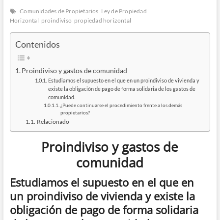
ú
Comunidades de Propietarios
Ley de Propiedad
Horizontal
proindiviso
propiedad horizontal
Con­te­ni­dos
Proin­di­vi­so y gas­tos de comunidad
Estu­dia­mos el supues­to en el que en un proin­di­vi­so de vivien­da y
exis­te la obli­ga­ción de pago de for­ma soli­da­ria de los gas­tos de
comunidad.
¿Pue­de con­ti­nuar­se el pro­ce­di­mien­to fren­te a los demás
propietarios?
Rela­cio­na­do
Proindiviso y gastos de
comunidad
Estudiamos el supuesto en el que en
un proindiviso de vivienda y existe la
obligación de pago de forma solidaria