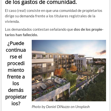
de los gastos de comunidad.
El caso (real) con­sis­te en que una comu­ni­dad de pro­pie­ta­rios
diri­ge su deman­da fren­te a los titu­la­res regis­tra­les de la
vivienda.
Los deman­da­dos con­tes­tan seña­lan­do que
dos de los pro­pie­
ta­rios han fallecido.
¿Puede
continua
rse el
procedi
miento
frente a
los
demás
propietar
ios?
Pho­to by Daniel DiNuz­zo on Unsplash