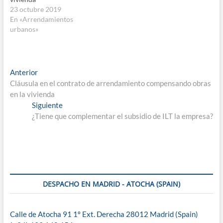
23 octubre 2019
En «Arrendamientos
urbanos»
Navegación
Entrada
Anterior
anterior:
Cláusula en el contrato de arrendamiento compensando obras
de
en la vivienda
entradas
Entrada
Siguiente
siguiente:
¿Tiene que complementar el subsidio de ILT la empresa?
DESPACHO EN MADRID - ATOCHA (SPAIN)
Calle de Atocha 91 1º Ext. Derecha 28012 Madrid (Spain)