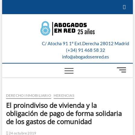
Saltar
¿Te
Servicios
Recibe
Sobre
Aviso
al
contenido
llamamos?
jurídicos
presupuesto
nosotros
Legal
Abogad
ABOGADOS
de
PROCESALISTAS
en Red:
nuestros
C/ Atocha 91 1º Ext.Derecha 28012 Madrid
Madrid,
abogados
(+34) 91 468 58 32
info@abogadosenred.es
Toledo,
B
Malaga,
o
t
Sevilla 
ó
DERECHO INMOBILIARIO
HERENCIAS
n
Valenci
d
El proindiviso de vivienda y la
e
obligación de pago de forma solidaria
m
de los gastos de comunidad
e
n
24 octubre 2019