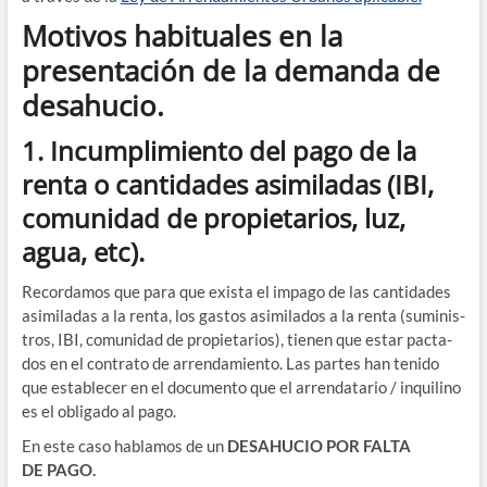
Motivos habituales en la
presentación de la demanda de
desahucio.
1. Incumplimiento del pago de la
renta o cantidades asimiladas (IBI,
comunidad de propietarios, luz,
agua, etc).
Recor­da­mos que para que exis­ta el impa­go de las can­ti­da­des
asi­mi­la­das a la ren­ta, los gas­tos asi­mi­la­dos a la ren­ta (sumi­nis­
tros, IBI, comu­ni­dad de pro­pie­ta­rios), tie­nen que estar pac­ta­
dos en el con­tra­to de arren­da­mien­to. Las par­tes han teni­do
que esta­ble­cer en el docu­men­to que el arren­da­ta­rio /​ inqui­lino
es el obli­ga­do al pago.
En este caso habla­mos de un
DESAHUCIO POR FALTA
DE PAGO.