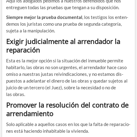
Aquí los abo­ga­dos pedi­mos a nues­tros defen­di­dos que nos
entre­guen todas las prue­bas que ten­gan a su disposición.
Siem­pre mejor la prue­ba docu­men­tal
, los tes­ti­gos los enten­
de­mos los juris­tas como una prue­ba de segun­da cate­go­ría,
suje­ta a la manipulación.
Exigir judicialmente al arrendador la
reparación
Esta es la mejor opción si la situa­ción del inmue­ble per­mi­te
habi­tar­lo, las obras no son urgen­tes, el arren­da­dor hace caso
omi­so a nues­tras jus­tas rei­vin­di­ca­cio­nes, y no esta­mos dis­
pues­tos a ade­lan­tar el dine­ro de las obras y que­dar suje­tos al
jui­cio de un ter­ce­ro (el Juez), sobre la nece­si­dad o no de
las obras.
Promover la resolución del contrato de
arrendamiento
Solo apli­ca­ble a aque­llos casos en los que la fal­ta de repa­ra­cio­
nes está hacien­do inha­bi­ta­ble la vivienda.