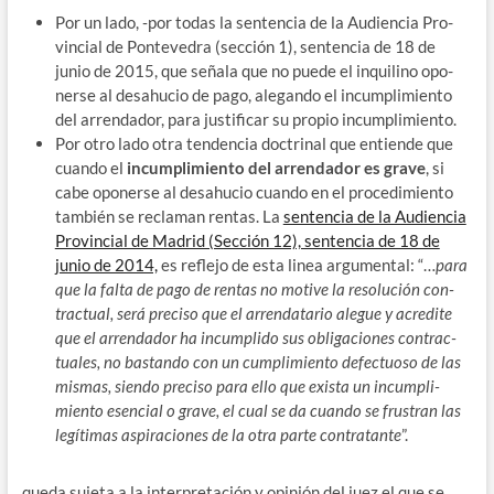
Por un lado, ‑por todas la sen­ten­cia de la Audien­cia Pro­
vin­cial de Pon­te­ve­dra (sec­ción 1), sen­ten­cia de 18 de
junio de 2015, que seña­la que no pue­de el inqui­lino opo­
ner­se al desahu­cio de pago, ale­gan­do el incum­pli­mien­to
del arren­da­dor, para jus­ti­fi­car su pro­pio incumplimiento.
Por otro lado otra ten­den­cia doc­tri­nal que entien­de que
cuan­do el
incum­pli­mien­to del arren­da­dor es gra­ve
, si
cabe opo­ner­se al desahu­cio cuan­do en el pro­ce­di­mien­to
tam­bién se recla­man ren­tas. La
sen­ten­cia de la Audien­cia
Pro­vin­cial de Madrid (Sec­ción 12), sen­ten­cia de 18 de
junio de 2014,
es refle­jo de esta linea argu­men­tal: “…
para
que la fal­ta de pago de ren­tas no moti­ve la reso­lu­ción con­
trac­tual, será pre­ci­so que el arren­da­ta­rio ale­gue y acre­di­te
que el arren­da­dor ha incum­pli­do sus obli­ga­cio­nes con­trac­
tua­les, no bas­tan­do con un cum­pli­mien­to defec­tuo­so de las
mis­mas, sien­do pre­ci­so para ello que exis­ta un incum­pli­
mien­to esen­cial o gra­ve, el cual se da cuan­do se frus­tran las
legí­ti­mas aspi­ra­cio­nes de la otra par­te con­tra­tan­te
”.
que­da suje­ta a la inter­pre­ta­ción y opi­nión del juez el que se