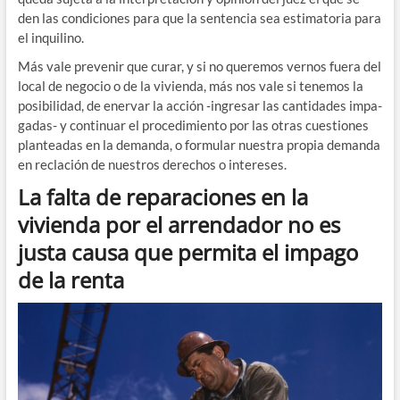
den las con­di­cio­nes para que la sen­ten­cia sea esti­ma­to­ria para
el inquilino.
Más vale pre­ve­nir que curar, y si no que­re­mos ver­nos fue­ra del
local de nego­cio o de la vivien­da, más nos vale si tene­mos la
posi­bi­li­dad, de ener­var la acción ‑ingre­sar las can­ti­da­des impa­
ga­das- y con­ti­nuar el pro­ce­di­mien­to por las otras cues­tio­nes
plan­tea­das en la deman­da, o for­mu­lar nues­tra pro­pia deman­da
en recla­ción de nues­tros dere­chos o intereses.
La falta de reparaciones en la
vivienda por el arrendador no es
justa causa que permita el impago
de la renta