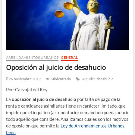
ú
ARRENDAMIENTOS URBANOS
GENERAL
Oposición al juicio de desahucio
26 noviembre 2019
Minientrada
Alquiler
desahucio
Por: Car­va­jal del Rey
La
opo­si­ción al jui­cio de desahu­cio
por fal­ta de pago de la
ren­ta o can­ti­da­des asi­mi­la­das tie­ne un carác­ter limi­ta­do, que
impi­de que el inqui­lino (arren­da­ta­rio) deman­da­do pue­da adu­cir
todo aque­llo que con­si­de­re. Ana­li­za­mos cua­les son los moti­vos
de opo­si­ción que per­mi­te la
Ley de Arren­da­mien­tos Urba­nos
.
Leer.