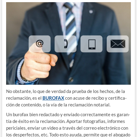
No obs­tan­te, lo que de ver­dad da prue­ba de los hechos, de la
recla­ma­ción, es el
BUROFAX
con acu­se de reci­bo y cer­ti­fi­ca­
ción de con­te­ni­do, o la vía de la recla­ma­ción notarial.
Un buro­fax bien redac­ta­do y envia­do correc­ta­men­te es garan­
tía de éxi­to en la recla­ma­ción. Apor­tar foto­gra­fías, infor­mes
peri­cia­les, enviar un video a tra­vés del correo elec­tró­ni­co con
los des­per­fec­tos, etc. Todo esto ayu­da, per­mi­te que el abo­ga­do