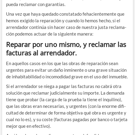
pue­da recla­mar con garantías.
Una vez que haya que­da­do cons­ta­ta­do feha­cien­te­men­te que
hemos exi­gi­do la repa­ra­ción y cuan­do lo hemos hecho, si el
arren­da­dor con­ti­núa sin hacer caso de nues­tra jus­ta recla­ma­
ción pode­mos actuar de la siguien­te manera:
Reparar por uno mismo, y reclamar las
facturas al arrendador.
En aque­llos casos en los que las obras de repa­ra­ción sean
urgen­tes para evi­tar un daño inmi­nen­te o una gra­ve situa­ción
de inha­bi­ta­bi­li­dad o inco­mo­di­dad gra­ve en el uso del inmueble.
Si el arren­da­dor se nie­ga a pagar las fac­tu­ras no cabrá otra
solu­ción que recla­mar judi­cial­men­te su impor­te. La deman­da
tie­ne que pro­bar (la car­ga de la prue­ba la tie­ne el inqui­lino),
que las obras eran nece­sa­rias, y urgen­tes (con la enor­me difi­
cul­tad de deter­mi­nar de for­ma obje­ti­va qué obra es urgen­te y
cual no lo es), y su cos­te (fac­tu­ras paga­das por ban­co o tar­je­ta
mejor que en efectivo).