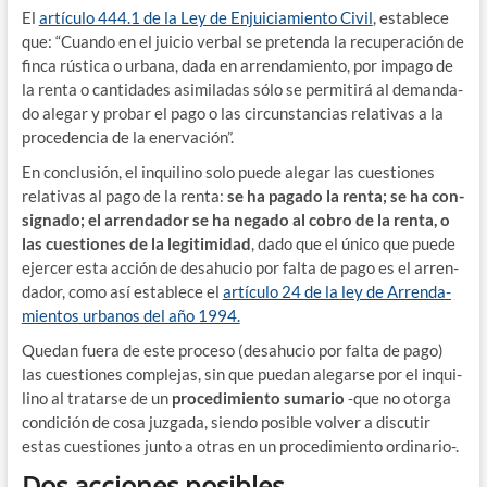
El
artícu­lo 444.1 de la Ley de Enjui­cia­mien­to Civil
, esta­ble­ce
que: “Cuan­do en el jui­cio ver­bal se pre­ten­da la recu­pe­ra­ción de
fin­ca rús­ti­ca o urba­na, dada en arren­da­mien­to, por impa­go de
la ren­ta o can­ti­da­des asi­mi­la­das sólo se per­mi­ti­rá al deman­da­
do ale­gar y pro­bar el pago o las cir­cuns­tan­cias rela­ti­vas a la
pro­ce­den­cia de la enervación”.
En con­clu­sión, el inqui­lino solo pue­de ale­gar las cues­tio­nes
rela­ti­vas al pago de la ren­ta:
se ha paga­do la ren­ta; se ha con­
sig­na­do; el arren­da­dor se ha nega­do al cobro de la ren­ta, o
las cues­tio­nes de la legi­ti­mi­dad
, dado que el úni­co que pue­de
ejer­cer esta acción de desahu­cio por fal­ta de pago es el arren­
da­dor, como así esta­ble­ce el
artícu­lo 24 de la ley de Arren­da­
mien­tos urba­nos del año 1994.
Que­dan fue­ra de este pro­ce­so (desahu­cio por fal­ta de pago)
las cues­tio­nes com­ple­jas, sin que pue­dan ale­gar­se por el inqui­
lino al tra­tar­se de un
pro­ce­di­mien­to suma­rio
‑que no otor­ga
con­di­ción de cosa juz­ga­da, sien­do posi­ble vol­ver a dis­cu­tir
estas cues­tio­nes jun­to a otras en un pro­ce­di­mien­to ordinario-.
Dos acciones posibles