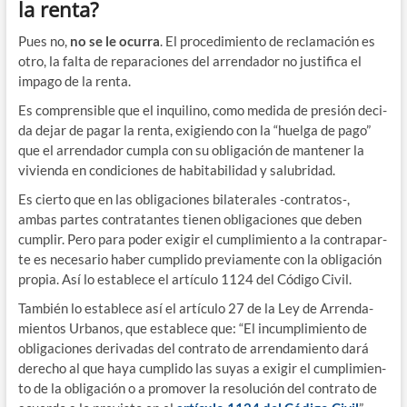
la renta?
Pues no,
no se le ocu­rra
. El pro­ce­di­mien­to de recla­ma­ción es
otro, la fal­ta de repa­ra­cio­nes del arren­da­dor no jus­ti­fi­ca el
impa­go de la renta.
Es com­pren­si­ble que el inqui­lino, como medi­da de pre­sión deci­
da dejar de pagar la ren­ta, exi­gien­do con la “huel­ga de pago”
que el arren­da­dor cum­pla con su obli­ga­ción de man­te­ner la
vivien­da en con­di­cio­nes de habi­ta­bi­li­dad y salubridad.
Es cier­to que en las obli­ga­cio­nes bila­te­ra­les ‑contratos‑,
ambas par­tes con­tra­tan­tes tie­nen obli­ga­cio­nes que deben
cum­plir. Pero para poder exi­gir el cum­pli­mien­to a la con­tra­par­
te es nece­sa­rio haber cum­pli­do pre­via­men­te con la obli­ga­ción
pro­pia. Así lo esta­ble­ce el artícu­lo 1124 del Códi­go Civil.
Tam­bién lo esta­ble­ce así el artícu­lo 27 de la Ley de Arren­da­
mien­tos Urba­nos, que esta­ble­ce que: “El incum­pli­mien­to de
obli­ga­cio­nes deri­va­das del con­tra­to de arren­da­mien­to dará
dere­cho al que haya cum­pli­do las suyas a exi­gir el cum­pli­mien­
to de la obli­ga­ción o a pro­mo­ver la reso­lu­ción del con­tra­to de