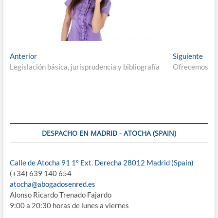
Navegación
Entrada
Entr
Anterior
Siguiente
anterior:
sigu
Legislación básica, jurisprudencia y bibliografía
Ofrecemos
de
entradas
DESPACHO EN MADRID - ATOCHA (SPAIN)
Calle de Atocha 91 1º Ext. Derecha 28012 Madrid (Spain)
(+34) 639 140 654
atocha@abogadosenred.es
Alonso Ricardo Trenado Fajardo
9:00 a 20:30 horas de lunes a viernes