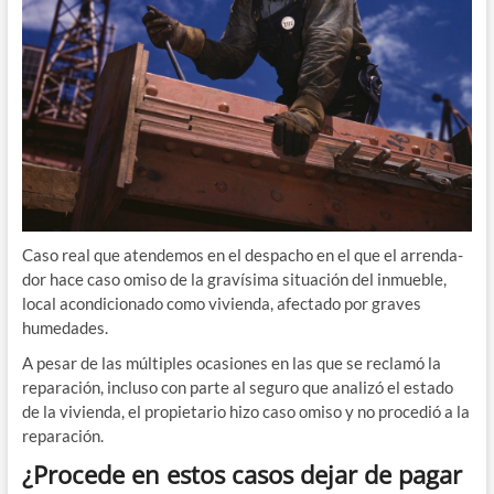
Caso real que aten­de­mos en el des­pa­cho en el que el arren­da­
dor hace caso omi­so de la gra­ví­si­ma situa­ción del inmue­ble,
local acon­di­cio­na­do como vivien­da, afec­ta­do por gra­ves
humedades.
A pesar de las múl­ti­ples oca­sio­nes en las que se recla­mó la
repa­ra­ción, inclu­so con par­te al segu­ro que ana­li­zó el esta­do
de la vivien­da, el pro­pie­ta­rio hizo caso omi­so y no pro­ce­dió a la
reparación.
¿Procede en estos casos dejar de pagar