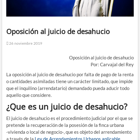
Oposición al juicio de desahucio
26 noviembre 2019
Opo­si­ción al jui­cio de desahu­cio
Por: Car­va­jal del Rey
La opo­si­ción al jui­cio de desahu­cio por fal­ta de pago de la ren­ta
o can­ti­da­des asi­mi­la­das tie­ne un carác­ter limi­ta­do, que impi­de
que el inqui­lino (arren­da­ta­rio) deman­da­do pue­da adu­cir todo
aque­llo que considere.
¿Que es un juicio de desahucio?
El jui­cio de desahu­cio es el pro­ce­di­mien­to judi­cial por el que se
pre­ten­de la recu­pe­ra­ción de la pose­sión de la fin­ca urba­na
‑vivien­da o local de negocio‑, que es obje­to del arren­da­mien­to
a tra­vés de la
Ley de Arren­da­mien­tos Urba­nos aplicable.