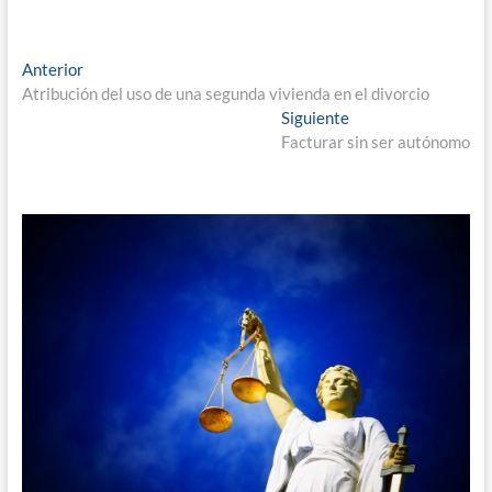
Navegación
Entrada
Anterior
anterior:
Atribución del uso de una segunda vivienda en el divorcio
de
Entrada
Siguiente
entradas
siguiente:
Facturar sin ser autónomo