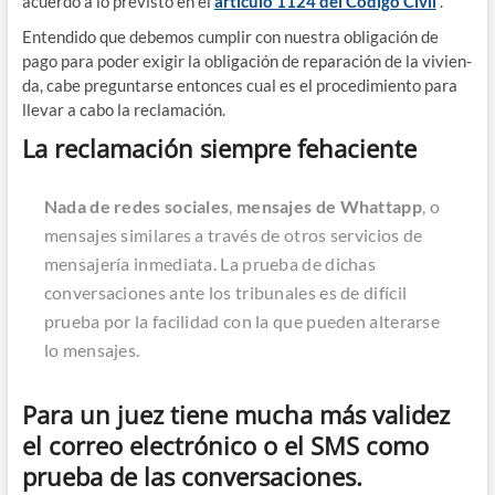
acuer­do a lo pre­vis­to en el
artícu­lo 1124 del Códi­go Civil
”.
Enten­di­do que debe­mos cum­plir con nues­tra obli­ga­ción de
pago para poder exi­gir la obli­ga­ción de repa­ra­ción de la vivien­
da, cabe pre­gun­tar­se enton­ces cual es el pro­ce­di­mien­to para
lle­var a cabo la reclamación.
La reclamación siempre fehaciente
Nada de redes socia­les
,
men­sa­jes de What­tapp
, o
men­sa­jes simi­la­res a tra­vés de otros ser­vi­cios de
men­sa­je­ría inme­dia­ta. La prue­ba de dichas
con­ver­sa­cio­nes ante los tri­bu­na­les es de difí­cil
prue­ba por la faci­li­dad con la que pue­den alte­rar­se
lo mensajes.
Para un juez tiene mucha más validez
el correo electrónico o el SMS como
prueba de las conversaciones.