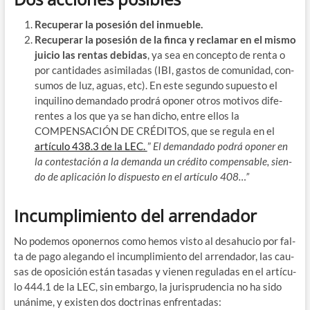
Recu­pe­rar la pose­sión del inmueble.
Recu­pe­rar la pose­sión de la fin­ca y recla­mar en el mis­mo
jui­cio las ren­tas debi­das
, ya sea en con­cep­to de ren­ta o
por can­ti­da­des asi­mi­la­das (IBI, gas­tos de comu­ni­dad, con­
su­mos de luz, aguas, etc). En este segun­do supues­to el
inqui­lino deman­da­do pro­drá opo­ner otros moti­vos dife­
ren­tes a los que ya se han dicho, entre ellos la
COMPENSACIÓN DE CRÉDITOS, que se regu­la en el
artícu­lo 438.3 de la LEC.
”
El deman­da­do podrá opo­ner en
la con­tes­ta­ción a la deman­da un cré­di­to com­pen­sa­ble, sien­
do de apli­ca­ción lo dis­pues­to en el artícu­lo 408…”
Incumplimiento del arrendador
No pode­mos opo­ner­nos como hemos vis­to al desahu­cio por fal­
ta de pago ale­gan­do el incum­pli­mien­to del arren­da­dor, las cau­
sas de opo­si­ción están tasa­das y vie­nen regu­la­das en el artícu­
lo 444.1 de la LEC, sin embar­go, la juris­pru­den­cia no ha sido
uná­ni­me, y exis­ten dos doc­tri­nas enfrentadas: