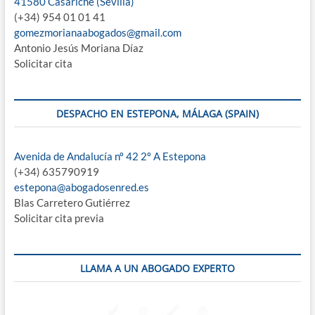
41580 Casariche (Sevilla)
(+34) 954 01 01 41
gomezmorianaabogados@gmail.com
Antonio Jesús Moriana Díaz
Solicitar cita
DESPACHO EN ESTEPONA, MÁLAGA (SPAIN)
Avenida de Andalucía nº 42 2º A Estepona
(+34) 635790919
estepona@abogadosenred.es
Blas Carretero Gutiérrez
Solicitar cita previa
LLAMA A UN ABOGADO EXPERTO