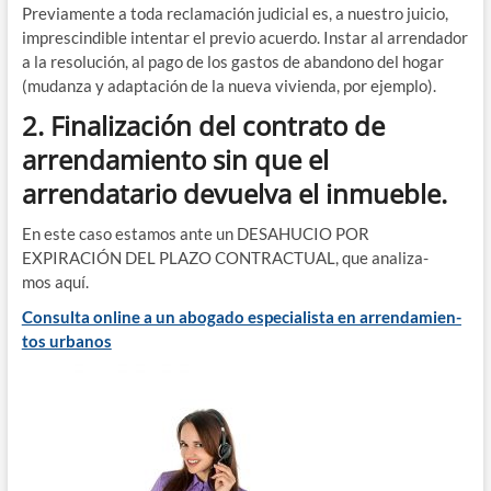
Pre­via­men­te a toda recla­ma­ción judi­cial es, a nues­tro jui­cio,
impres­cin­di­ble inten­tar el pre­vio acuer­do. Ins­tar al arren­da­dor
a la reso­lu­ción, al pago de los gas­tos de aban­dono del hogar
(mudan­za y adap­ta­ción de la nue­va vivien­da, por ejemplo).
2. Finalización del contrato de
arrendamiento sin que el
arrendatario devuelva el inmueble.
En este caso esta­mos ante un DESAHUCIO POR
EXPIRACIÓN DEL PLAZO CONTRACTUAL, que ana­li­za­
mos aquí.
Con­sul­ta onli­ne a un abo­ga­do espe­cia­lis­ta en arren­da­mien­
tos urbanos