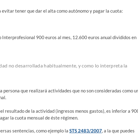
a evi­tar tener que dar el alta como autó­no­mo y pagar la cuota:
o Inter­pro­fe­sio­nal 900 euros al mes, 12.600 euros anual divi­di­dos en
­dad no desa­rro­lla­da habi­tual­men­te, y como lo inter­pre­ta la
 per­so­na que rea­li­za­rá acti­vi­da­des que no son con­si­de­ra­das como u
nal.
y el resul­ta­do de la acti­vi­dad (ingre­sos menos gas­tos), es infe­rior a 90
 pagar la cuo­ta men­sual de éste régimen.
er­sas sen­ten­cias, como ejem­plo la
STS 2483/​2007
, a la que pue­des