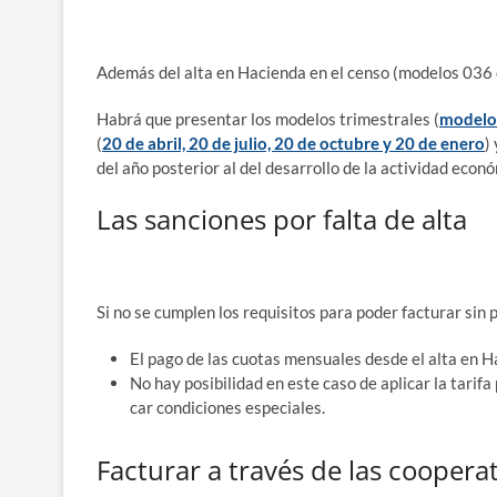
Ade­más del alta en Hacien­da en el cen­so (mode­los 036 o 
Habrá que pre­sen­tar los mode­los tri­mes­tra­les (
mode­lo
(
20 de abril, 20 de julio, 20 de octu­bre y 20 de enero
)
del año pos­te­rior al del desa­rro­llo de la acti­vi­dad econ
Las sanciones por falta de alta
Si no se cum­plen los requi­si­tos para poder fac­tu­rar sin
El pago de las cuo­tas men­sua­les des­de el alta en 
No hay posi­bi­li­dad en este caso de apli­car la tari­f
car con­di­cio­nes espe­cia­les.
Facturar a través de las coopera