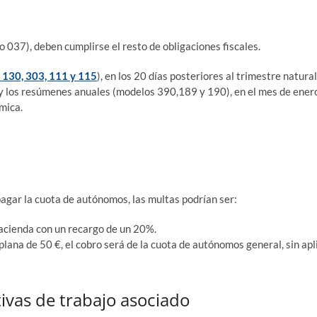
037), deben cum­plir­se el res­to de obli­ga­cio­nes fiscales.
 130, 303, 111 y 115
), en los 20 días pos­te­rio­res al tri­mes­tre natu­ral
 y los
resú­me­nes anua­les (mode­los 390,189 y 190), en el mes de ener
ómica.
 pagar la cuo­ta de autó­no­mos, las mul­tas podrían ser:
Hacien­da con un recar­go de un 20%.
a pla­na de 50 €, el cobro será de la cuo­ta de autó­no­mos gene­ral, sin apl
tivas de trabajo asociado