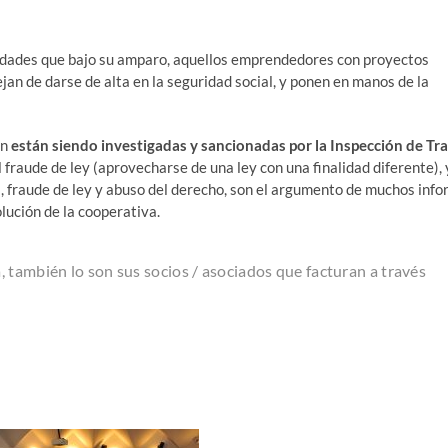
ti­da­des que bajo su ampa­ro, aque­llos empren­de­do­res con pro­yec­tos
dejan de dar­se de alta en la segu­ri­dad social, y ponen en manos de la
ón
están sien­do inves­ti­ga­das y san­cio­na­das por la Ins­pec­ción de Tra
 frau­de de ley (apro­ve­char­se de una ley con una fina­li­dad dife­ren­te), 
as, frau­de de ley y abu­so del dere­cho, son el argu­men­to de muchos info
­lu­ción de la cooperativa.
 tam­bién lo son sus socios /​ aso­cia­dos que fac­tu­ran a tra­vés