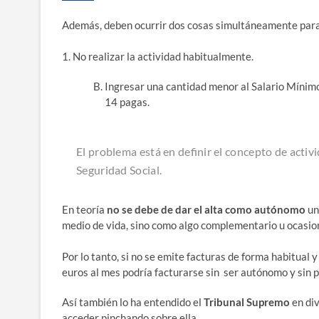
Ade­más, deben ocu­rrir dos cosas simul­tá­nea­men­te par
1. No rea­li­zar la acti­vi­dad habitualmente.
Ingre­sar una can­ti­dad menor al Sala­rio Míni­m
14 pagas.
El pro­ble­ma está en defi­nir el con­cep­to de acti­vi
Segu­ri­dad Social.
En teo­ría
no se debe de dar el alta como autó­no­mo
una
medio de vida, sino como algo com­ple­men­ta­rio u ocasio
Por lo tan­to, si no se emi­te fac­tu­ras de for­ma habi­tual 
euros al mes podría fac­tu­rar­se sin ser autó­no­mo y sin
Así tam­bién lo ha enten­di­do el
Tri­bu­nal Supre­mo
en div
acce­der pin­chan­do sobre ella.