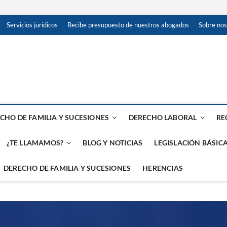
Servicios jurídicos
Recibe presupuesto de nuestros abogados
Sobre nos
 en Red: Madrid, Toledo, Ma
TAS
CHO DE FAMILIA Y SUCESIONES
DERECHO LABORAL
RE
¿TE LLAMAMOS?
BLOG Y NOTICIAS
LEGISLACIÓN BÁSICA
DERECHO DE FAMILIA Y SUCESIONES
HERENCIAS