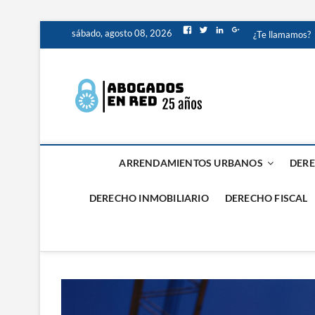
Saltar
Facebook
Twitter
LinkedIn
Google+
sábado, agosto 08, 2026
¿Te llamamos?
al
contenido
Abogados
ABOGADOS PROCESALIS
Valencia
ARRENDAMIENTOS URBANOS
DERE
DERECHO INMOBILIARIO
DERECHO FISCAL