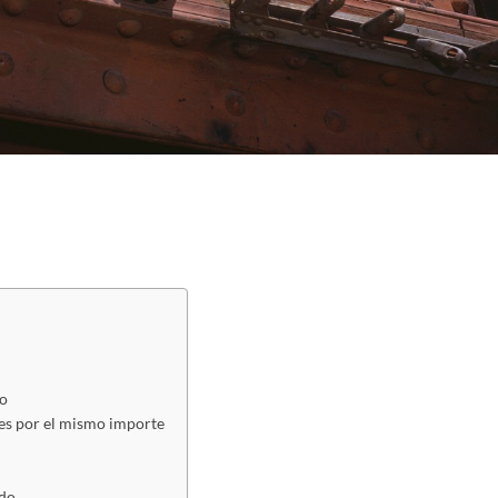
mo
eses por el mis­mo importe
ado