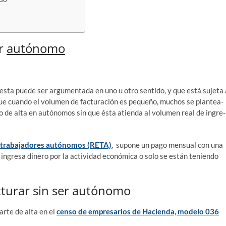
er
autónomo
ues­ta pue­de ser argu­men­ta­da en uno u otro sen­ti­do, y que está suje­ta
s que cuan­do el volu­men de fac­tu­ra­ción es peque­ño, muchos se plan­tea­
p­to de alta en autó­no­mos sin que ésta atien­da al volu­men real de ingre­
 tra­ba­ja­do­res autó­no­mos (RETA)
, supo­ne un pago men­sual con una
 ingre­sa dine­ro por la acti­vi­dad eco­nó­mi­ca o solo se están tenien­do
cturar sin ser autónomo
dar­te de alta en el
cen­so de empre­sa­rios de Hacien­da, mode­lo 036