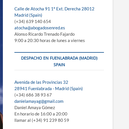
e
Calle de Atocha 91 1º Ext. Derecha 28012
m
Madrid (Spain)
e
(+34) 639 140 654
n
atocha@abogadosenred.es
ú
Alonso Ricardo Trenado Fajardo
9:00 a 20:30 horas de lunes a viernes
DESPACHO EN FUENLABRADA (MADRID)
SPAIN
Avenida de las Provincias 32
28941 Fuenlabrada - Madrid (Spain)
(+34) 686 38 93 67
danielamayag@gmail.com
Daniel Amaya Gómez
En horario de 16:00 a 20:00
llamar al (+34) 91 239 80 59