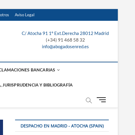
otros
Aviso Legal
¿Te
Servicios
Recibe
Sobre
Aviso
llamamos?
jurídicos
presupuesto
nosotros
Legal
C/ Atocha 91 1º Ext.Derecha 28012 Madrid
laga, Sevilla y
de
(+34) 91 468 58 32
info@abogadosenred.es
nuestros
abogados
CLAMACIONES BANCARIAS
, JURISPRUDENCIA Y BIBLIOGRAFÍA
B
o
t
ó
DESPACHO EN MADRID - ATOCHA (SPAIN)
n
d