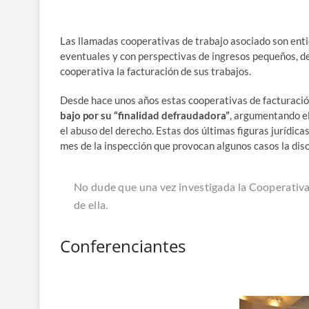
Las lla­ma­das coope­ra­ti­vas de tra­ba­jo aso­cia­do son en
even­tua­les y con pers­pec­ti­vas de ingre­sos peque­ños, 
coope­ra­ti­va la fac­tu­ra­ción de sus trabajos.
Des­de hace unos años estas coope­ra­ti­vas de fac­tu­ra­ci
ba­jo por su “fina­li­dad defrau­da­do­ra”
, argu­men­tan­do el
el abu­so del dere­cho. Estas dos últi­mas figu­ras jurí­di­c
mes de la ins­pec­ción que pro­vo­can algu­nos casos la diso
No dude que una vez inves­ti­ga­da la Coope­ra­ti­va,
de ella.
Conferenciantes