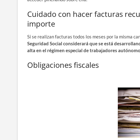
Cuidado con hacer facturas recu
importe
Sí se rea­li­zan fac­tu­ras todos los meses por la mis­ma can
Segu­ri­dad Social con­si­de­ra­rá que se está desa­rro­llan­
alta en el régi­men espe­cial de tra­ba­ja­do­res autónomo
Obligaciones fiscales