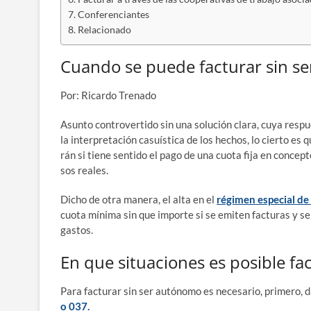
Con­fe­ren­cian­tes
Rela­cio­na­do
Cuando se puede facturar sin s
Por: Ricar­do Trenado
Asun­to con­tro­ver­ti­do sin una solu­ción cla­ra, cuya res­p
la inter­pre­ta­ción casuís­ti­ca de los hechos, lo cier­to e
rán si tie­ne sen­ti­do el pago de una cuo­ta fija en con­ce
sos reales.
Dicho de otra mane­ra, el alta en el
régi­men espe­cial de
cuo­ta míni­ma sin que impor­te si se emi­ten fac­tu­ras y se
gastos.
En que situaciones es posible fa
Para fac­tu­rar sin ser autó­no­mo es nece­sa­rio, pri­me­ro, 
o 037.