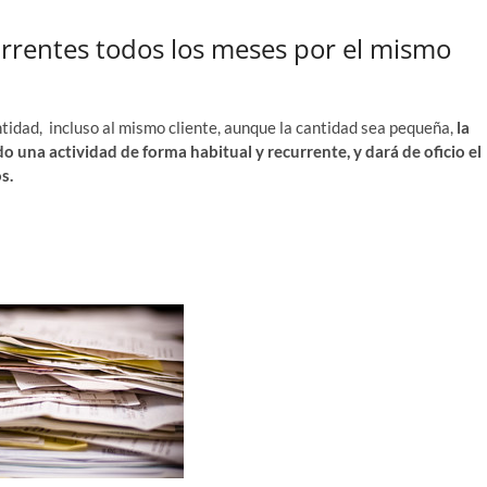
rrentes todos los meses por el mismo
­ti­dad, inclu­so al mis­mo clien­te, aun­que la can­ti­dad sea peque­ña,
la
do una acti­vi­dad de for­ma habi­tual y recu­rren­te, y dará de ofi­cio el
s.