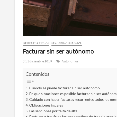
DERECHO FISCAL
SEGURIDAD SOCIAL
Facturar sin ser autónomo
11 diciembre 2019
Autónomos
Con­te­ni­dos
Cuan­do se pue­de fac­tu­rar sin ser autónomo
En que situa­cio­nes es posi­ble fac­tu­rar sin ser autóno
Cui­da­do con hacer fac­tu­ras recu­rren­tes todos los m
Obli­ga­cio­nes fiscales
Las san­cio­nes por fal­ta de alta
Fac­tu­rar a tra­vés de las coope­ra­ti­vas de tra­ba­jo asoci