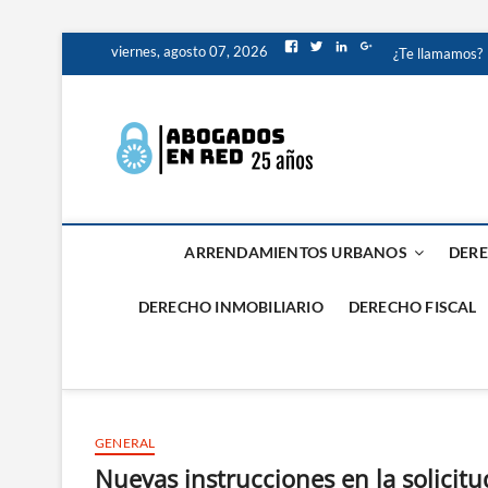
Saltar
Facebook
Twitter
LinkedIn
Google+
viernes, agosto 07, 2026
¿Te llamamos?
al
contenido
Abogados
ABOGADOS PROCESALIS
Valencia
ARRENDAMIENTOS URBANOS
DERE
DERECHO INMOBILIARIO
DERECHO FISCAL
GENERAL
Nuevas instrucciones en la solicit