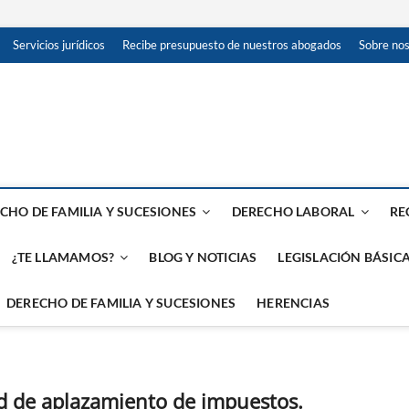
Servicios jurídicos
Recibe presupuesto de nuestros abogados
Sobre no
 en Red: Madrid, Toledo, Ma
TAS
CHO DE FAMILIA Y SUCESIONES
DERECHO LABORAL
RE
¿TE LLAMAMOS?
BLOG Y NOTICIAS
LEGISLACIÓN BÁSICA
DERECHO DE FAMILIA Y SUCESIONES
HERENCIAS
ud de aplazamiento de impuestos.