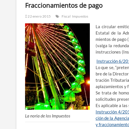
Fraccionamientos de pago
22 enero 2015
Fiscal
Impuestos
La cir­cu­lar emi­
Esta­tal de la Admi
mien­tos de pago (a
(val­ga la redun­da
ins­truc­cio­nes (In
Ins­truc­ción 6/​2
Lo que se, “pre­ten
bre de la Direc­to­
tra­ción Tri­bu­ta­
apla­za­mien­tos y 
Se tra­ta de homo­g
soli­ci­tu­des pre­
Es apli­ca­ble a las
Ins­truc­ción 4/​2
La noria de los Impuestos
ción de la Agen­cia 
y frac­cio­na­mien­