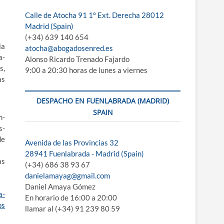
e
Calle de Atocha 91 1º Ext. Derecha 28012
m
Madrid (Spain)
e
(+34) 639 140 654
n
ia
atocha@abogadosenred.es
ú
a­
Alonso Ricardo Trenado Fajardo
s,
9:00 a 20:30 horas de lunes a viernes
as
DESPACHO EN FUENLABRADA (MADRID)
SPAIN
m­
s­
de
Avenida de las Provincias 32
28941 Fuenlabrada - Madrid (Spain)
as
(+34) 686 38 93 67
danielamayag@gmail.com
Daniel Amaya Gómez
a­
En horario de 16:00 a 20:00
os
llamar al (+34) 91 239 80 59