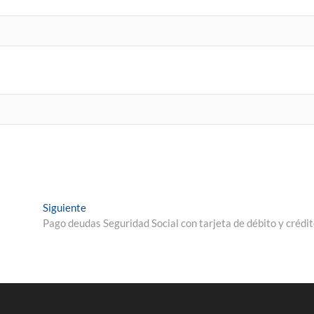
Entrada
Siguiente
siguiente:
Pago deudas Seguridad Social con tarjeta de débito y crédit