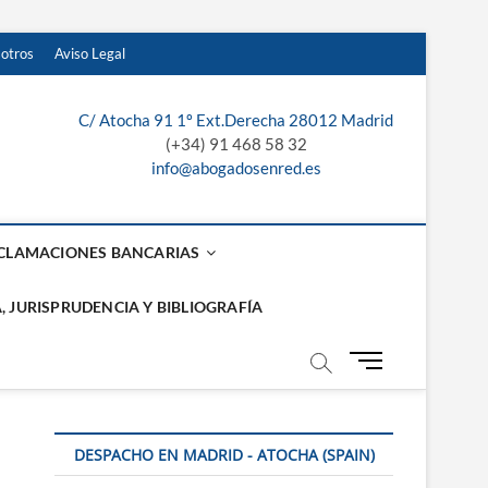
sotros
Aviso Legal
¿Te
Servicios
Recibe
Sobre
Aviso
llamamos?
jurídicos
presupuesto
nosotros
Legal
C/ Atocha 91 1º Ext.Derecha 28012 Madrid
laga, Sevilla y
de
(+34) 91 468 58 32
info@abogadosenred.es
nuestros
abogados
CLAMACIONES BANCARIAS
, JURISPRUDENCIA Y BIBLIOGRAFÍA
B
o
t
ó
DESPACHO EN MADRID - ATOCHA (SPAIN)
n
d