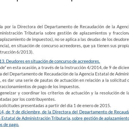
ti­da por la Direc­to­ra del Depar­ta­men­to de Recau­da­ción de la Agen­c
­nis­tra­ción Tri­bu­ta­ria sobre ges­tión de apla­za­mien­tos y frac­cio­n
pla­za­mien­to de impues­tos), no se apli­ca a las deu­das de los deu­do­re
n­cia), en situa­ción de con­cur­so acree­do­res, que ya tie­nen sus pro­pi
s­truc­ción 6/​2013).
013. Deu­do­res en situa­ción de con­cur­so de acreedores.
­de” en esta oca­sión, a tra­vés de la Ins­truc­ción 4/​2014, de 9 de dicie
ra del Depar­ta­men­to de Recau­da­ción de la Agen­cia Esta­tal de Admi­ni
ria, es dar una serie de pau­tas de actua­ción en rela­ción a la soli­ci­tud 
frac­cio­na­mien­tos de pago de los impuestos.
e­nei­zar y coor­di­nar los cri­te­rios de actua­ción y la reso­lu­ción de l
sen­ta­das por los contribuyentes.
 soli­ci­tu­des pre­sen­ta­das a par­tir del día 1 de enero de 2015.
014, de 9 de diciem­bre, de la Direc­to­ra del Depar­ta­men­to de Recau­d
Esta­tal de Admi­nis­tra­ción Tri­bu­ta­ria, sobre ges­tión de apla­za­mien­t
tos de pago.