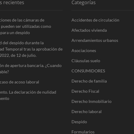
s recientes
Categorías
ciones de las cámaras de
Accidentes de circulación
 pueden ser utilizadas como
Afectados vivienda
 para un despido
Arrendamientos urbanos
d del despido durante la
ad Temporal tras la aprobación de
Asociaciones
​2022, de 12 de julio.
Cláusulas suelo
ón de apertura bancaria. ¿Cuando
CONSUMIDORES
able?
Derecho de familia
caso de acoso laboral
Derecho Fiscal
ento. La declaración de nulidad
mento
Derecho Inmobiliario
Derecho laboral
Despido
Formularios