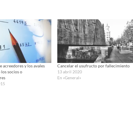
e acreedores y los avales
Cancelar el usufructo por fallecimiento
 los socios o
13 abril 2020
res
En «General»
015