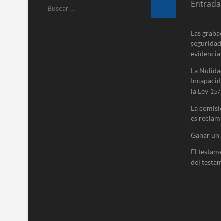
Entrada
Buscar
…
Las graba
seguridad
evidencia
La Nulida
Incapacid
la Ley 15/
La comisi
es reclam
Ganar un 
El testam
del testa