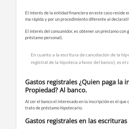
El inte­rés de la enti­dad finan­cie­ra en este caso resi­de en t
ma rápi­da y por un pro­ce­di­mien­to dife­ren­te al decla­ra­t
El inte­rés del con­su­mi­dor, es obte­ner un prés­ta­mo con ga
prés­ta­mo personal).
En cuan­to a la escri­tu­ra de can­ce­la­ción de la hipo
regis­tral de la hipo­te­ca a favor del ban­co), es el
Gastos registrales ¿Quien paga la in
Propiedad? Al banco.
Al ser el ban­co el intere­sa­do en la ins­crip­ción es el que
tra­to de prés­ta­mo hipotecario.
Gastos registrales en las escritura