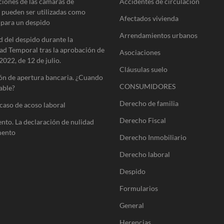
ciones de las cámaras de
Accidentes de circulación
 pueden ser utilizadas como
Afectados vivienda
 para un despido
Arrendamientos urbanos
d del despido durante la
ad Temporal tras la aprobación de
Asociaciones
​2022, de 12 de julio.
Cláusulas suelo
ón de apertura bancaria. ¿Cuando
CONSUMIDORES
able?
Derecho de familia
caso de acoso laboral
Derecho Fiscal
ento. La declaración de nulidad
mento
Derecho Inmobiliario
Derecho laboral
Despido
Formularios
General
Herencias