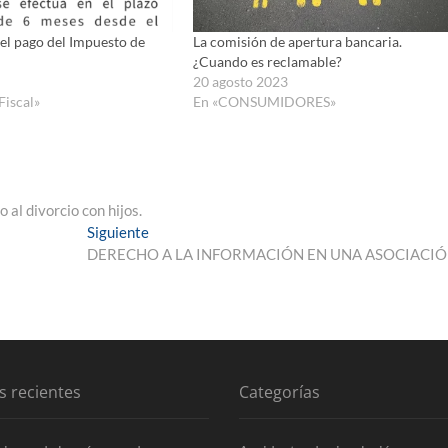
 el pago del Impuesto de
La comisión de apertura bancaria.
¿Cuando es reclamable?
20 agosto 2023
Fiscal»
En «CONSUMIDORES»
al divorcio con hijos.
Entrada
Siguiente
siguiente:
DERECHO A LA INFORMACIÓN EN UNA ASOCIACI
s recientes
Categorías