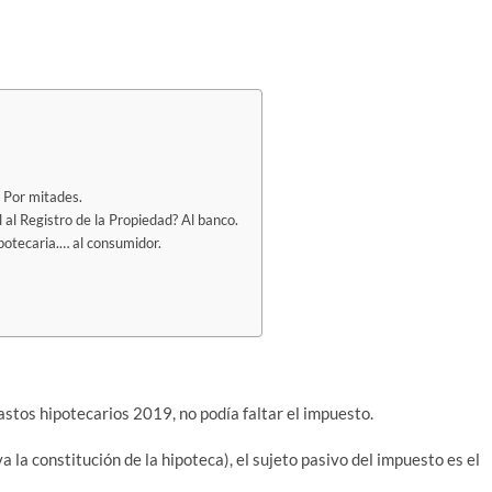
a? Por mitades.
l al Regis­tro de la Pro­pie­dad? Al banco.
ipo­te­ca­ria.… al consumidor.
as­tos hipo­te­ca­rios 2019, no podía fal­tar el impuesto.
 la cons­ti­tu­ción de la hipo­te­ca), el suje­to pasi­vo del impues­to es el