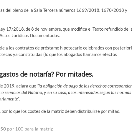
n­cias del pleno de la Sala Ter­ce­ra núme­ros 1669/​2018, 1670/​2018 y
y 17/​2018, de 8 de noviem­bre, que modi­fi­ca el Tex­to refun­di­do de l
y Actos Jurí­di­cos Documentados.
 a los con­tra­tos de prés­ta­mo hipo­te­ca­rio cele­bra­dos con pos­te­rio­ri
­te­cas ya cons­ti­tui­das (lo que los abo­ga­dos lla­ma­mos efec­tos
gastos de notaría? Por mitades.
 de 2019, acla­ra que
“la obli­ga­ción de pago de los dere­chos corres­pon­de­
s o ser­vi­cios del Nota­rio, y, en su caso, a los intere­sa­dos según las nor­mas
a­ria­men­te”
.
, por lo que los cos­tes de la matriz deben dis­tri­buir­se por mitad.
al 50 por 100 para la matriz