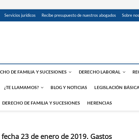
Servicios jurídicos
Recibe presupuesto de nuestros abogados
Sobre no
 en Red: Madrid, Toledo, Ma
TAS
CHO DE FAMILIA Y SUCESIONES
DERECHO LABORAL
RE
¿TE LLAMAMOS?
BLOG Y NOTICIAS
LEGISLACIÓN BÁSICA
DERECHO DE FAMILIA Y SUCESIONES
HERENCIAS
 fecha 23 de enero de 2019. Gastos