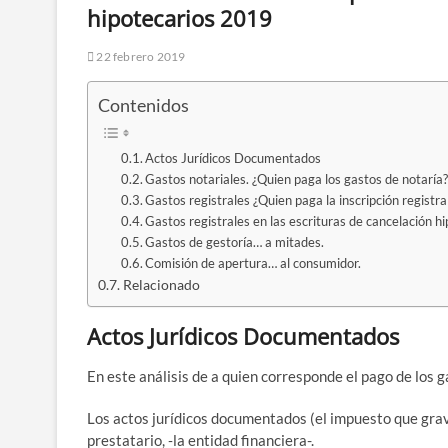
hipotecarios 2019
22 febrero 2019
Con­te­ni­dos
Actos Jurí­di­cos Documentados
Gas­tos nota­ria­les. ¿Quien paga los gas­tos de nota­rí
Gas­tos regis­tra­les ¿Quien paga la ins­crip­ción regis­tra
Gas­tos regis­tra­les en las escri­tu­ras de can­ce­la­ción h
Gas­tos de ges­to­ría… a mitades.
Comi­sión de aper­tu­ra… al consumidor.
Rela­cio­na­do
Actos Jurídicos Documentados
En este aná­li­sis de a quien corres­pon­de el pago de los g
Los actos jurí­di­cos docu­men­ta­dos (el impues­to que gra­va
pres­ta­ta­rio, ‑la enti­dad financiera-.