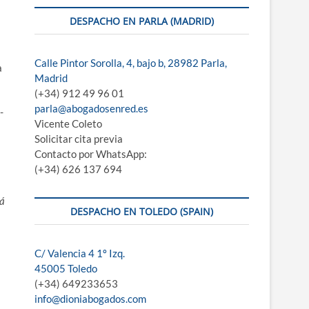
DESPACHO EN PARLA (MADRID)
Calle Pintor Sorolla, 4, bajo b, 28982 Parla,
a
Madrid
(+34) 912 49 96 01
parla@abogadosenred.es
­
Vicente Coleto
Solicitar cita previa
Contacto por WhatsApp:
(+34) 626 137 694
rá
DESPACHO EN TOLEDO (SPAIN)
C/ Valencia 4 1º Izq.
45005 Toledo
(+34) 649233653
info@dioniabogados.com