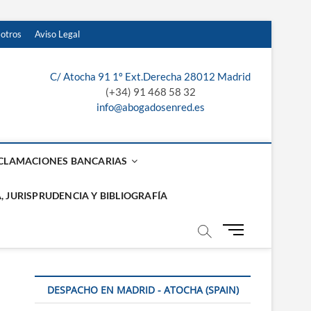
sotros
Aviso Legal
¿Te
Servicios
Recibe
Sobre
Aviso
llamamos?
jurídicos
presupuesto
nosotros
Legal
C/ Atocha 91 1º Ext.Derecha 28012 Madrid
laga, Sevilla y
de
(+34) 91 468 58 32
info@abogadosenred.es
nuestros
abogados
CLAMACIONES BANCARIAS
, JURISPRUDENCIA Y BIBLIOGRAFÍA
B
o
t
ó
DESPACHO EN MADRID - ATOCHA (SPAIN)
n
d