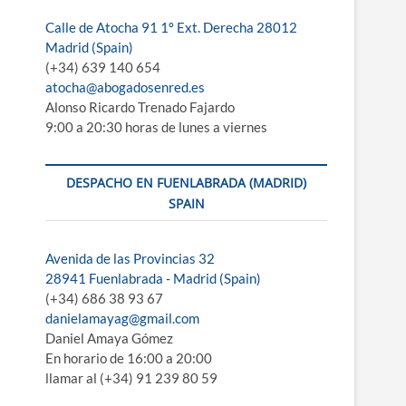
e
Calle de Atocha 91 1º Ext. Derecha 28012
m
Madrid (Spain)
e
(+34) 639 140 654
n
atocha@abogadosenred.es
ú
Alonso Ricardo Trenado Fajardo
9:00 a 20:30 horas de lunes a viernes
DESPACHO EN FUENLABRADA (MADRID)
SPAIN
Avenida de las Provincias 32
28941 Fuenlabrada - Madrid (Spain)
(+34) 686 38 93 67
danielamayag@gmail.com
Daniel Amaya Gómez
En horario de 16:00 a 20:00
llamar al (+34) 91 239 80 59