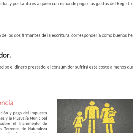
­mi­dor, y por tan­to es a quien corres­pon­de pagar los gas­tos del Regis­tr
 de los dos fir­man­tes de la escri­tu­ra, corres­pon­de­ría como bue­nos he
dor.
i­be el dine­ro pres­ta­do, el con­su­mi­dor sufri­rá este cos­te a menos qu