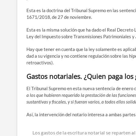
Esta es la doc­tri­na del Tri­bu­nal Supre­mo en las sen­te
1671/​2018, de 27 de noviembre.
Esta es la mis­ma solu­ción que ha dado el Real Decre­to Le
Ley del Impues­to sobre Trans­mi­sio­nes Patri­mo­nia­les 
Hay que tener en cuen­ta que la ley sola­men­te es apli­ca­ble
dad a su vigen­cia y no con­tie­ne regu­la­ción sobre las hipo
retroactivos).
Gastos notariales. ¿Quien paga los 
El Tri­bu­nal Supre­mo en esta nue­va sen­ten­cia de enero
a los que hubie­ren reque­ri­do la pres­ta­ción de las fun­cio­ne
sus­tan­ti­vas y fis­ca­les, y si fue­ran varios, a todos ellos soli­d
Así, la inter­ven­ción del nota­rio intere­sa a ambas par­tes
Los gas­tos de la escri­tu­ra nota­rial se repar­ten 