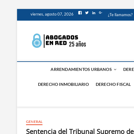
Saltar
Facebook
Twitter
LinkedIn
Google+
viernes, agosto 07, 2026
¿Te llamamos?
al
contenido
Abogados
ABOGADOS PROCESALIS
Valencia
ARRENDAMIENTOS URBANOS
DERE
DERECHO INMOBILIARIO
DERECHO FISCAL
GENERAL
Sentencia del Tribunal Supremo de