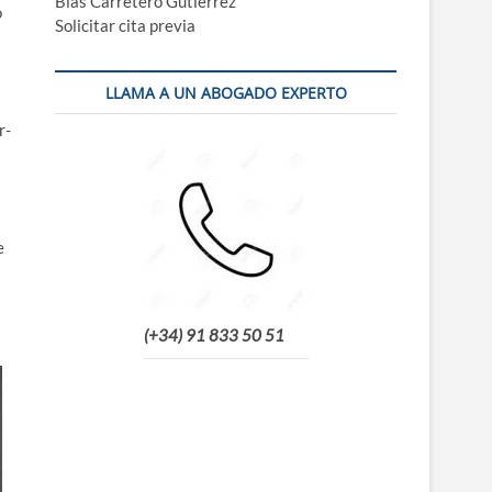
Blas Carretero Gutiérrez
o
Solicitar cita previa
LLAMA A UN ABOGADO EXPERTO
r­
e
(+34) 91 833 50 51