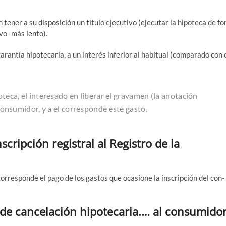
ener a su dis­po­si­ción un títu­lo eje­cu­ti­vo (eje­cu­tar la hipo­te­ca de fo
i­vo ‑más lento).
ran­tía hipo­te­ca­ria, a un inte­rés infe­rior al habi­tual (com­pa­ra­do con 
­te­ca, el intere­sa­do en libe­rar el gra­va­men (la ano­ta­ción
 con­su­mi­dor, y a el corres­pon­de este gasto.
scripción registral al Registro de la
 corres­pon­de el pago de los gas­tos que oca­sio­ne la ins­crip­ción del con­
s de cancelación hipotecaria.… al consumidor