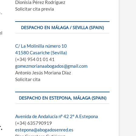
Dionisia Pérez Rodríguez
Solicitar cita previa
r­
DESPACHO EN MÁLAGA / SEVILLA (SPAIN)
el
C/ La Molinilla número 10
41580 Casariche (Sevilla)
(+34) 954 01 01 41
gomezmorianaabogados@gmail.com
Antonio Jesús Moriana Díaz
Solicitar cita
DESPACHO EN ESTEPONA, MÁLAGA (SPAIN)
Avenida de Andalucía nº 42 2º A Estepona
(+34) 635790919
.
estepona@abogadosenred.es