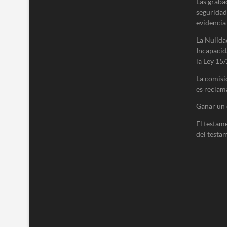
Las graba
seguridad
evidencia
La Nulida
Incapacid
la Ley 15/
La comisi
es reclam
Ganar un 
El testam
del testa